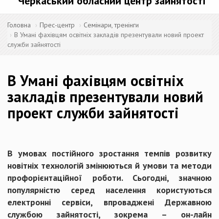
Черкаський обласний центр зайнятості
Головна
Прес-центр
Семінари, тренінги
В Умані фахівцям освітніх закладів презентували новий проект
служби зайнятості
В Умані фахівцям освітніх
закладів презентували новий
проект служби зайнятості
В умовах постійного зростання темпів розвитку
новітніх технологій змінюються й умови та методи
профорієнтаційної роботи. Сьогодні, значною
популярністю серед населення користуються
електронні сервіси, впроваджені Державною
службою зайнятості, зокрема – он-лайн