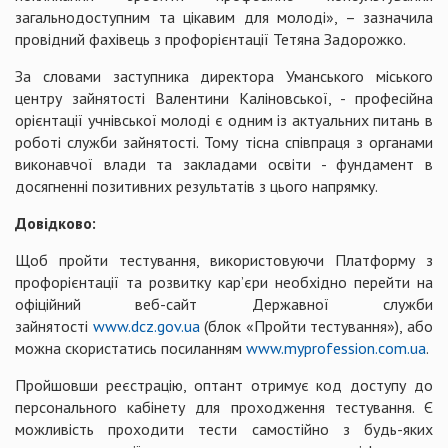
загальнодоступним та цікавим для молоді», – зазначила
провідний фахівець з профорієнтації Тетяна Задорожко.
За словами заступника директора Уманського міського
центру зайнятості Валентини Каліновської, - професійна
орієнтації учнівської молоді є одним із актуальних питань в
роботі служби зайнятості. Тому тісна співпраця з органами
виконавчої влади та закладами освіти - фундамент в
досягненні позитивних результатів з цього напрямку.
Довідково:
Щоб пройти тестування, використовуючи Платформу з
профорієнтації та розвитку кар’єри необхідно перейти на
офіційний веб-сайт Державної служби
зайнятості
www.dcz.gov.ua
(блок «Пройти тестування»), або
можна скористатись посиланням
www.myprofession.com.ua
.
Пройшовши реєстрацію, оптант отримує код доступу до
персонального кабінету для проходження тестування. Є
можливість проходити тести самостійно з будь-яких