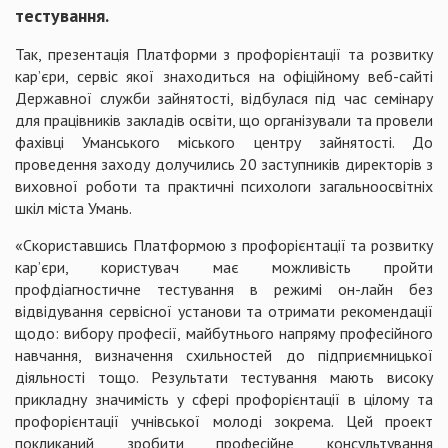
тестування.
Так, презентація Платформи з профорієнтації та розвитку
кар’єри, сервіс якої знаходиться на офіційному веб-сайті
Державної служби зайнятості, відбулася під час семінару
для працівників закладів освіти, що організували та провели
фахівці Уманського міського центру зайнятості. До
проведення заходу долучились 20 заступників директорів з
виховної роботи та практичні психологи загальноосвітніх
шкіл міста Умань.
«Скориставшись Платформою з профорієнтації та розвитку
кар’єри, користувач має можливість пройти
профдіагностичне тестування в режимі он-лайн без
відвідування сервісної установи та отримати рекомендації
щодо: вибору професії, майбутнього напряму професійного
навчання, визначення схильностей до підприємницької
діяльності тощо. Результати тестування мають високу
прикладну значимість у сфері профорієнтації в цілому та
профорієнтації учнівської молоді зокрема. Цей проект
покликаний зробити професійне консультування