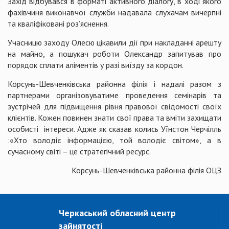
Захід відбувавс
я в форматі активного діалогу, в ході якого
фахівчиня виконавчої служби надавала слухачам вичерпні
та кваліфіковані роз’яснення.
Учасницю заходу Олесю цікавили дії при накладанні арешту
на майно, а пошукач роботи Олександр запитував про
порядок сплати аліментів у разі виїзду за кордон.
Корсунь-Шевченківська районна філія і надалі разом з
партнерами організовуватиме проведення семінарів та
зустрічей для підвищення рівня правової свідомості своїх
клієнтів. Кожен повинен знати свої права та вміти захищати
особисті інтереси. Адже як сказав колись Уїнстон Черчілль
:«Хто володіє інформацією, той володіє світом», а в
сучасному світі – це стратегічний ресурс.
Корсунь-Шевченківська районна філія ОЦЗ
Черкаський обласний центр
зайнятості