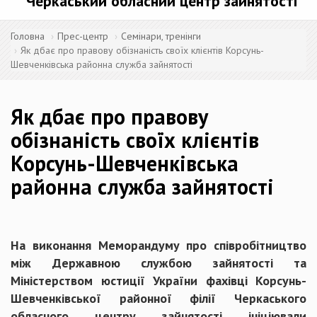
Черкаський обласний центр зайнятості
Головна
Прес-центр
Семінари, тренінги
Як дбає про правову обізнаність своїх клієнтів Корсунь-
Шевченківська районна служба зайнятості
Як дбає про правову
обізнаність своїх клієнтів
Корсунь-Шевченківська
районна служба зайнятості
На виконання Меморандуму про співробітництво
між Державною службою зайнятості та
Міністерством юстиції України фахівці Корсунь-
Шевченківської районної філії Черкаського
обласного центру зайнятості ініціювали