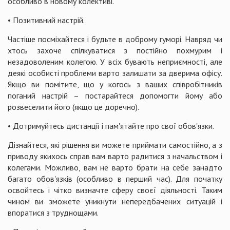
особливо в новому колективі.
• Позитивний настрій.
Частіше посміхайтеся і будьте в доброму гуморі. Навряд чи
хтось захоче спілкуватися з постійно похмурим і
незадоволеним колегою. У всіх бувають неприємності, але
деякі особисті проблеми варто залишати за дверима офісу.
Якщо ви помітите, що у когось з ваших співробітників
поганий настрій – постарайтеся допомогти йому або
розвеселити його (якщо це доречно).
• Дотримуйтесь дистанції і пам'ятайте про свої обов'язки.
Дізнайтеся, які рішення ви можете приймати самостійно, а з
приводу якихось справ вам варто радитися з начальством і
колегами. Можливо, вам не варто брати на себе занадто
багато обов'язків (особливо в перший час). Для початку
освойтесь і чітко визначте сферу своєї діяльності. Таким
чином ви зможете уникнути непередбачених ситуацій і
впоратися з труднощами.