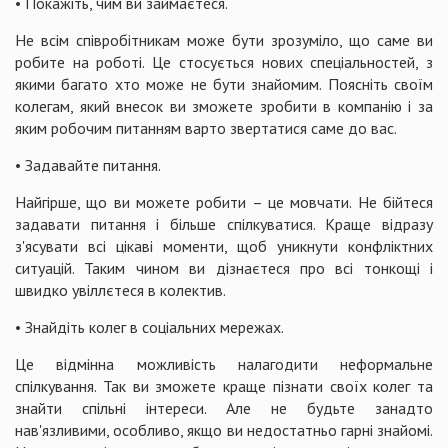
• Покажіть, чим ви займаєтеся.
Не всім співробітникам може бути зрозуміло, що саме ви
робите на роботі. Це стосується нових спеціальностей, з
якими багато хто може не бути знайомим. Поясніть своїм
колегам, який внесок ви зможете зробити в компанію і за
яким робочим питанням варто звертатися саме до вас.
• Задавайте питання.
Найгірше, що ви можете робити – це мовчати. Не бійтеся
задавати питання і більше спілкуватися. Краще відразу
з'ясувати всі цікаві моменти, щоб уникнути конфліктних
ситуацій. Таким чином ви дізнаєтеся про всі тонкощі і
швидко увіллєтеся в колектив.
• Знайдіть колег в соціальних мережах.
Це відмінна можливість налагодити неформальне
спілкування. Так ви зможете краще пізнати своїх колег та
знайти спільні інтереси. Але не будьте занадто
нав'язливими, особливо, якщо ви недостатньо гарні знайомі.