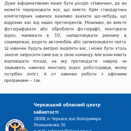
Дуже інформативним може бути розділ «Навички», де ви
можете перерахувати все, що вмієте. Крім стандартних
комп'ютерних навичок важливо вказати що-небудь, що
відрізняє вас від інших претендентів. Можливо, ви вмієте
фотографувати або обробляти фотографії, монтувати
відео, малювати в 3D, налаштовувати рекламу в
соцмережах, водити автомобіль або організовувати свята.
Ці навички будуть вигідно виділяти вас, і може бути хтось
захоче запросити саме вас в свою команду. Але вони мають
відповідати посаді, на яку претендуєте: навряд чи
зацікавить навичка монтажу відео роботодавця, якому
потрібен логіст. А от навички роботи з офісними
програмами – так.
Черкаський обласний центр
зайнятості
18008, м. Черкаси, вул. Володимира
Ложешнікова, 56
e-mail: referent@ckocz.gov.ua