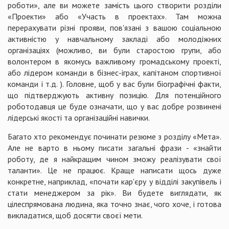
роботи», але ви можете замість цього створити розділи
«Проекти» або «Участь в проектах». Там можна
перерахувати різні прояви, пов'язані з вашою соціальною
активністю у навчальному закладі або молодіжних
організаціях (можливо, ви були старостою групи, або
волонтером в якомусь важливому громадському проекті,
або лідером команди в бізнес-іграх, капітаном спортивної
команди і т.д. ). Головне, щоб у вас були біографічні факти,
що підтверджують активну позицію. Для потенційного
роботодавця це буде означати, що у вас добре розвинені
лідерські якості та організаційні навички.
Багато хто рекомендує починати резюме з розділу «Мета».
Але не варто в ньому писати загальні фрази - «знайти
роботу, де я найкращим чином зможу реалізувати свої
таланти». Це не працює. Краще написати щось дуже
конкретне, наприклад, «почати кар'єру у відділі закупівель і
стати менеджером за рік». Ви будете виглядати, як
цілеспрямована людина, яка точно знає, чого хоче, і готова
викладатися, щоб досягти своєї мети.