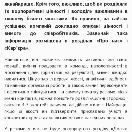
якнайкраще. Крім того, важливо, щоб ви розділяли
їх корпоративні цінності і володіли важливими в
їхньому бізнесі якостями. Як правило, на сайтах
успішних компаній докладно описані цінності і
вимоги до співробітників. Зазвичай така
інформація розміщена в розділах «Про нас» і
«Кар'єра».
Найчастіше від новачків очікують активної життєвої
позиції, вміння працювати в команді, наполегливості в
досягненні цілей (орієнтації на результат), вміння швидко
навчатися. Цінуються лідерські якості, аналітичні здібності
та навички організації роботи, а також вміння переконувати
і ефективно спілкуватися. На самому початку резюме, після
імені і контактів, можна помістити розділ «Сильні сторони» і
вказати 4-5 якостей і навичок, які дійсно у вас є. Найкраще,
якщо ці якості ви підтвердите прикладами участі в
конкретних проектах чи активностях в наступних розділах.
У резюме у вас не буде розгорнутого розділу «Досвід