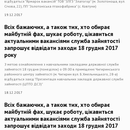
відбудеться "Ярмарок вакансій" ТОВ "ЗЛГЗ "Златогор" (м. Золотоноша, вул.
Січова, 22), ПП "Золотоніська птахофабрика" (с. Ковтуни)
19.12.2017
Всіх бажаючих, а також тих, хто обирає
майбутній фах, шукає роботу, цікавиться
актуальними вакансіями служба зайнятості
запрошує відвідати заходи 18 грудня 2017
року
З метою ознайомлення з навчальними закладами державної служби
зайнятості 18 грудня (понеділок) о 09.00 в приміщенні Чигиринського
районного центру зайнятості (м. Чигирин вул. Б.Хмельницького, 28-а)
відбудеться захід "Презентація навчальних закладів державної служби
зайнятості (ЦПТО ДСЗ)"
18.12.2017
Всіх бажаючих, а також тих, хто обирає
майбутній фах, шукає роботу, цікавиться
актуальними вакансіями служба зайнятості
запрошує відвідати заходи 18 грудня 2017