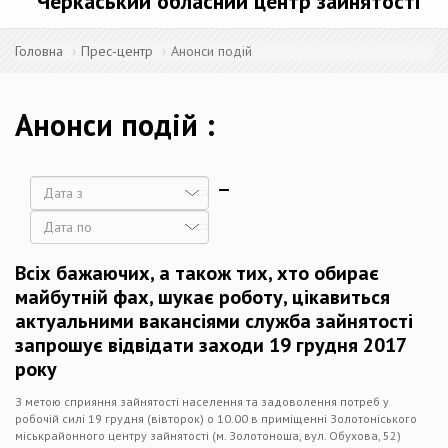
Черкаський обласний центр зайнятості
Головна
Прес-центр
Анонси подій
Анонси подій
Дата
Дата
Всіх бажаючих, а також тих, хто обирає
майбутній фах, шукає роботу, цікавиться
актуальними вакансіями служба зайнятості
запрошує відвідати заходи 19 грудня 2017
року
З метою сприяння зайнятості населення та задоволення потреб у
робочій силі 19 грудня (вівторок) о 10.00 в приміщенні Золотоніського
міськрайонного центру зайнятості (м. Золотоноша, вул. Обухова, 52)