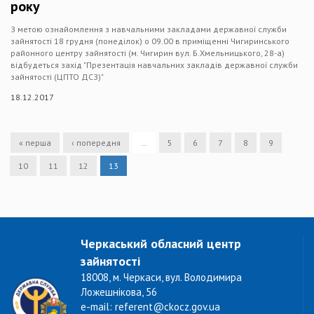
року
З метою ознайомлення з навчальними закладами державної служби
зайнятості 18 грудня (понеділок) о 09.00 в приміщенні Чигиринського
районного центру зайнятості (м. Чигирин вул. Б.Хмельницького, 28-а)
відбудеться захід "Презентація навчальних закладів державної служби
зайнятості (ЦПТО ДСЗ)"
18.12.2017
« перша
‹ попередня
…
5
6
7
8
9
10
11
12
13
Черкаський обласний центр
зайнятості
18008, м. Черкаси, вул. Володимира
Ложешнікова, 56
e-mail: referent@ckocz.gov.ua