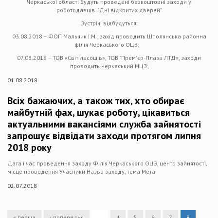
Черкаської області будуть проведені безкоштовні заходи у
роботодавців "Дні відкритих дверей"
Зустрічі відбудуться:
03.08.2018 – ФОП Мальчик І.М., захід проводить Шполянська районна
філія Черкаського ОЦЗ;
07.08.2018 – ТОВ «Світ ласошів», ТОВ "Прем'єр-Плаза ЛТД», заходи
проводить Черкаський МЦЗ;
01.08.2018
Всіх бажаючих, а також тих, хто обирає
майбутній фах, шукає роботу, цікавиться
актуальними вакансіями служба зайнятості
запрошує відвідати заходи протягом липня
2018 року
Дата і час проведення заходу Філія Черкаського ОЦЗ, центр зайнятості,
місце проведення Учасники Назва заходу, тема Мета
02.07.2018
« перша
‹ попередня
…
4
5
6
7
8