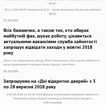
філія;
05.11.2018 ФОП Самарський Д.О. – захід проводить Лисянська районна
філія;
31.10.2018
Всіх бажаючих, а також тих, хто обирає
майбутній фах, шукає роботу, цікавиться
актуальними вакансіями служба зайнятості
запрошує відвідати заходи у жовтні 2018
року
Дата і час проведення заходу Філія Черкаського ОЦЗ, центр зайнятості,
місце проведення Учасники Назва заходу, тема Мета
01.10.2018
Запрошуємо на «Дні відкритих дверей» з 3
по 28 вересня 2018 року
З 03.09.2018 по 28.09.2018 філіями та базовими центрами зайнятості
Черкаської області будуть проведені безкоштовні заходи у
роботодавців