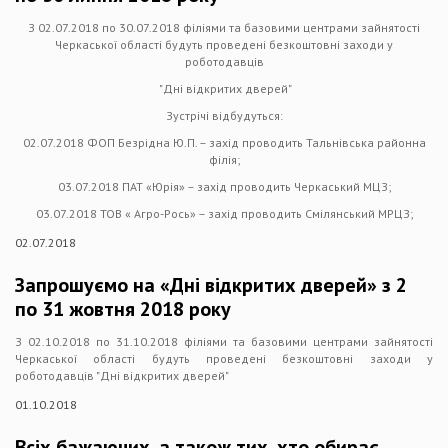
З 02.07.2018 по 30.07.2018 філіями та базовими центрами зайнятості
Черкаської області будуть проведені безкоштовні заходи у
роботодавців
"Дні відкритих дверей"
Зустрічі відбудуться:
02.07.2018 ФОП Безрідна Ю.П. – захід проводить Тальнівська районна
філія;
03.07.2018 ПАТ «Юрія» – захід проводить Черкаський МЦЗ;
03.07.2018 ТОВ « Агро-Рось» – захід проводить Смілянський МРЦЗ;
02.07.2018
Запрошуємо на «Дні відкритих дверей» з 2
по 31 жовтня 2018 року
З 02.10.2018 по 31.10.2018 філіями та базовими центрами зайнятості
Черкаської області будуть проведені безкоштовні заходи у
роботодавців "Дні відкритих дверей"
01.10.2018
Всіх бажаючих, а також тих, хто обирає