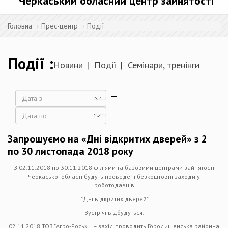
Черкаський обласний центр зайнятості
Головна
Прес-центр
Події
Події
Новини
Події
Семінари, тренінги
Дата
Дата
Запрошуємо на «Дні відкритих дверей» з 2
по 30 листопада 2018 року
З 02.11.2018 по 30.11.2018 філіями та базовими центрами зайнятості
Черкаської області будуть проведені безкоштовні заходи у
роботодавців
"Дні відкритих дверей"
Зустрічі відбудуться:
02.11.2018 ТОВ "Агро-Рось» – захід проводить Городищенська районна