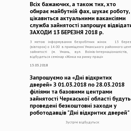
Всіх бажаючих, а також тих, хто
обирає майбутній фах, шукає роботу,
цікавиться актуальними вакансіями
служба зайнятості запрошує відвідат
ЗАХОДИ 13 БЕРЕЗНЯ 2018 р.
З метою інформування безробітних жінок 13 берез
(вівторок) о 14.00 в приміщенні Уманського районного цен
зайнятості (м. Умань, вул. Воїнів-Інтернаціоналістів,
відбудеться семінар «Жінка на ринку праці»
13.03.2018
Запрошуємо на «Дні відкритих
дверей» З 01.03.2018 по 28.03.2018
філіями та базовими центрами
зайнятості Черкаської області будуть
проведені безкоштовні заходи у
роботодавців "Дні відкритих дверей"
Зустрічі відбудуться: