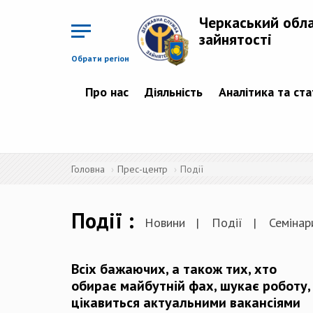
Перейти
до
Черкаський обл
основного
матеріалу
зайнятості
Обрати регіон
Про нас
Діяльність
Аналітика та ст
Головна
Прес-центр
Події
Події
Новини
Події
Семінари
Всіх бажаючих, а також тих, хто
обирає майбутній фах, шукає роботу,
цікавиться актуальними вакансіями