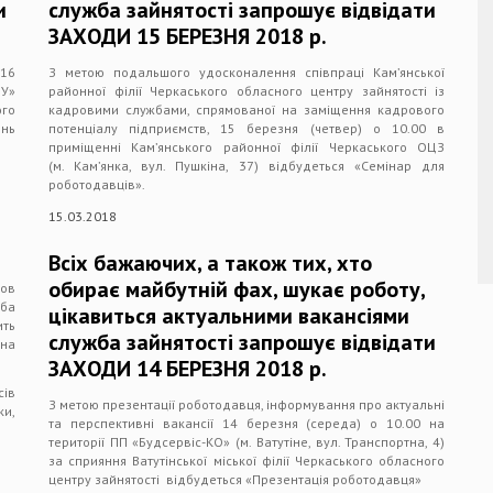
и
служба зайнятості запрошує відвідати
ЗАХОДИ 15 БЕРЕЗНЯ 2018 р.
 16
З метою подальшого удосконалення співпраці Кам’янської
ПУ»
районної філії Черкаського обласного центру зайнятості із
ого
кадровими службами, спрямованої на заміщення кадрового
нь
потенціалу підприємств, 15 березня (четвер) о 10.00 в
приміщенні Кам’янського районної філії Черкаського ОЦЗ
(м. Кам’янка, вул. Пушкіна, 37) відбудеться «Семінар для
роботодавців».
15.03.2018
Всіх бажаючих, а також тих, хто
обирає майбутній фах, шукає роботу,
ов
ба
цікавиться актуальними вакансіями
ть
служба зайнятості запрошує відвідати
ана
ЗАХОДИ 14 БЕРЕЗНЯ 2018 р.
сів
З метою презентації роботодавця, інформування про актуальні
и,
та перспективні вакансії 14 березня (середа) о 10.00 на
території ПП «Будсервіс-КО» (м. Ватутіне, вул. Транспортна, 4)
за сприяння Ватутінської міської філії Черкаського обласного
центру зайнятості відбудеться «Презентація роботодавця»