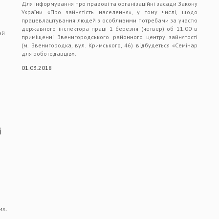
Для інформування про правові та організаційні засади Закону
ь
України «Про зайнятість населення», у тому числі, щодо
працевлаштування людей з особливими потребами за участю
державного інспектора праці 1 березня (четвер) об 11.00 в
ий
приміщенні Звенигородського районного центру зайнятості
(м. Звенигородка, вул. Кримського, 46) відбудеться «Семінар
для роботодавців».
01.03.2018
і
их: