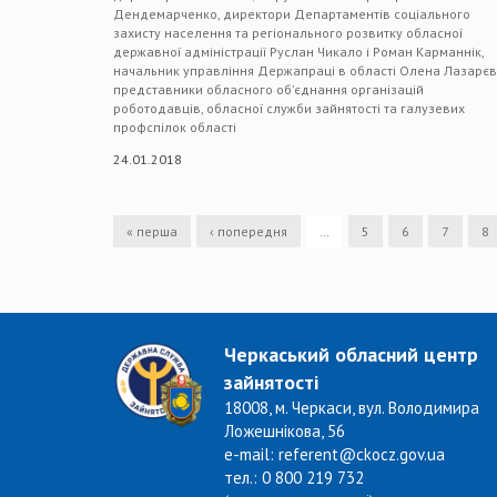
Дендемарченко, директори Департаментів соціального
захисту населення та регіонального розвитку обласної
державної адміністрації Руслан Чикало і Роман Карманнік,
начальник управління Держапраці в області Олена Лазарєв
представники обласного об’єднання організацій
роботодавців, обласної служби зайнятості та галузевих
профспілок області
24.01.2018
« перша
‹ попередня
…
5
6
7
8
Черкаський обласний центр
зайнятості
18008, м. Черкаси, вул. Володимира
Ложешнікова, 56
e-mail: referent@ckocz.gov.ua
тел.: 0 800 219 732