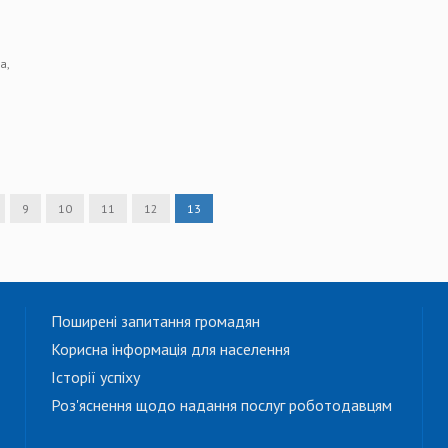
а,
9
10
11
12
13
Поширені запитання громадян
Корисна інформація для населення
Історії успіху
Роз'яснення щодо надання послуг роботодавцям