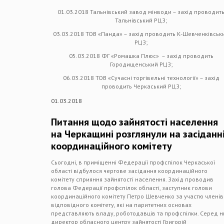
01.03.2018 Тальнівський завод мінводи – захід проводит
Тальнівський РЦЗ;
03.03.2018 ТОВ «Панда» – захід проводить К-Шевченківськ
РЦЗ;
05.03.2018 ФГ «Ромашка Плюс» – захід проводить
Городищенський РЦЗ;
06.03.2018 ТОВ «Сучасні торгівельні технології» – захід
проводить Черкаський РЦЗ;
01.03.2018
Питання щодо зайнятості населення
на Черкащині розглянули на засіданн
координаційного комітету
Сьогодні, в приміщенні Федерації профспілок Черкаської
області відбулося чергове засідання координаційного
комітету сприяння зайнятості населення. Захід проводив
голова Федерації профспілок області, заступник голови
координаційного комітету Петро Шевченко за участю членів
відповідного комітету, які на паритетних основах
представляють владу, роботодавців та профспілки. Серед н
директор обласного центру зайнятості Григорій