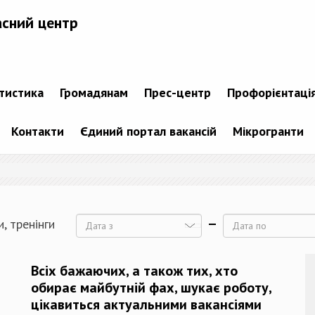
асний центр
атистика
Громадянам
Прес-центр
Профорієнтаці
Контакти
Єдиний портал вакансій
Мікрогранти
, тренінги
Дата
Дата
Всіх бажаючих, а також тих, хто
обирає майбутній фах, шукає роботу,
цікавиться актуальними вакансіями