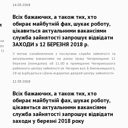
14.03.2018
Всіх бажаючих, а також тих, хто
обирає майбутній фах, шукає роботу,
и
цікавиться актуальними вакансіями
служба зайнятості запрошує відвідати
ня
ЗАХОДИ з 12 БЕРЕЗНЯ 2018 р.
тру
 1)
З метою ознайомлення з послугами служби зайнятості та
актуальними вакансіями на ринку праці Чигиринщини 12
березня (понеділок) об 11.00 в приміщенні Чигиринського
районного центру зайнятості (м. Чигирин вул. Б.Хмельницького,
28-а) відбудеться «День відкритих дверей центру зайнятості»
12.03.2018
Всіх бажаючих, а також тих, хто
обирає майбутній фах, шукає роботу,
цікавиться актуальними вакансіями
служба зайнятості запрошує відвідати
заходи у березні 2018 року