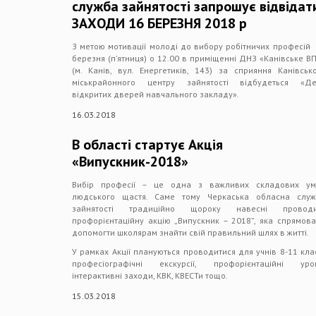
служба зайнятості запрошує відвідат
ЗАХОДИ 16 БЕРЕЗНЯ 2018 р
З метою мотивації молоді до вибору робітничих професій
березня (п’ятниця) о 12.00 в приміщенні ДНЗ «Канівське В
(м. Канів, вул. Енергетиків, 143) за сприяння Канівськ
міськрайонного центру зайнятості відбудеться «Де
відкритих дверей навчального закладу».
16.03.2018
В області стартує Акція
«Випускник-2018»
Вибір професії – це одна з важливих складових ум
людського щастя. Саме тому Черкаська обласна служ
зайнятості традиційно щороку навесні проводи
профорієнтаційну акцію „Випускник – 2018”, яка спрямов
допомогти школярам знайти свій правильний шлях в житті.
У рамках Акції плануються проводитися для учнів 8-11 кла
професіографічні екскурсії, профорієнтаційні урок
інтерактивні заходи, КВК, КВЕСТи тощо.
15.03.2018