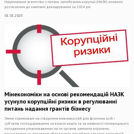
Національне агентство з питань запобігання корупції (НАЗК) оновило
роз’яснення до кампанії декларування за 2024 рік
01.01.2025
Мінекономіки на основі рекомендацій НАЗК
усунуло корупційні ризики в регулюванні
питань надання грантів бізнесу
Зміни спрямовані на створення можливостей для фізичних осіб і
суб'єктів господарювання за власні кошти та за наявності попереднього
погодження уповноважених на те органів замінити втрачене,
пошкоджене чи зіпсоване обладнання, придбане завдяки державній