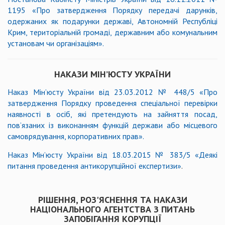
1195
«
Про затвердження Порядку передачі дарунків,
одержаних як подарунки державі, Автономній Республіці
Крим, територіальній громаді, державним або комунальним
установам чи організаціям
»
.
НАКАЗИ МІН’ЮСТУ УКРАЇНИ
Наказ Мін’юсту України від 23.03.2012 № 448/5
«
Про
затвердження Порядку проведення спеціальної перевірки
наявності в осіб, які претендують на зайняття посад,
пов’язаних із виконанням функцій держави або місцевого
самоврядування, корпоративних прав
»
.
Наказ Мін’юсту України від 18.03.2015 № 383/5 «Деякі
питання проведення антикорупційної експертизи»
.
РІШЕННЯ, РОЗ'ЯСНЕННЯ ТА НАКАЗИ
НАЦІОНАЛЬНОГО АГЕНТСТВА З ПИТАНЬ
ЗАПОБІГАННЯ КОРУПЦІЇ