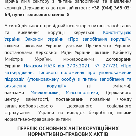
Гаряча лінія сектору з питань запобігання та виявлення
корупції Державного центру зайнятості:
+38 (044) 365-03-
64, пункт голосового меню: 8
У своїй діяльності провідний інспектор з питань запобігання
та виявлення корупції керується
Конституцією
України
,
Законом України «Про запобігання корупції»
,
іншими законами України, указами Президента України,
постановами Верховної Ради України, актами Кабінету
Міністрів України, міжнародними договорами
України,
Наказом НАЗК від 27.05.2021 № 277/21 «Про
затвердження Типового положення про уповноважений
підрозділ (уповноважену особу) з питань запобігання та
виявлення корупції»
(зі змінами),
наказами
Мінекономіки
,
Мінсоцполітики
, Державного
центру зайнятості, постановами правління Фонду
загальнообов’язкового державного соціального
страхування України на випадок безробіття, іншими
нормативно-правовими актами.
ПЕРЕЛІК ОСНОВНИХ АНТИКОРУПЦІЙНИХ
НОРМАТИВНО-ПРАВОВИХ АКТІВ