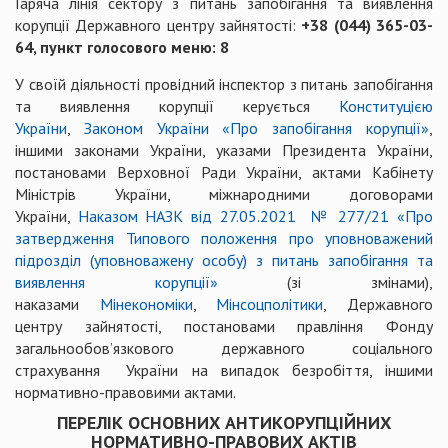
Гаряча лінія сектору з питань запобігання та виявлення
корупції Державного центру зайнятості:
+38 (044) 365-03-
64, пункт голосового меню: 8
У своїй діяльності провідний інспектор з питань запобігання
та виявлення корупції керується
Конституцією
України
,
Законом України «Про запобігання корупції»
,
іншими законами України, указами Президента України,
постановами Верховної Ради України, актами Кабінету
Міністрів України, міжнародними договорами
України,
Наказом НАЗК від 27.05.2021 № 277/21 «Про
затвердження Типового положення про уповноважений
підрозділ (уповноважену особу) з питань запобігання та
виявлення корупції»
(зі змінами),
наказами
Мінекономіки
,
Мінсоцполітики
, Державного
центру зайнятості, постановами правління Фонду
загальнообов’язкового державного соціального
страхування України на випадок безробіття, іншими
нормативно-правовими актами.
ПЕРЕЛІК ОСНОВНИХ АНТИКОРУПЦІЙНИХ
НОРМАТИВНО-ПРАВОВИХ АКТІВ