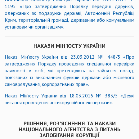
1195
«
Про затвердження Порядку передачі дарунків,
одержаних як подарунки державі, Автономній Республіці
Крим, територіальній громаді, державним або комунальним
установам чи організаціям
»
.
НАКАЗИ МІН’ЮСТУ УКРАЇНИ
Наказ Мін’юсту України від 23.03.2012 № 448/5
«
Про
затвердження Порядку проведення спеціальної перевірки
наявності в осіб, які претендують на зайняття посад,
пов’язаних із виконанням функцій держави або місцевого
самоврядування, корпоративних прав
»
.
Наказ Мін’юсту України від 18.03.2015 № 383/5 «Деякі
питання проведення антикорупційної експертизи»
.
РІШЕННЯ, РОЗ'ЯСНЕННЯ ТА НАКАЗИ
НАЦІОНАЛЬНОГО АГЕНТСТВА З ПИТАНЬ
ЗАПОБІГАННЯ КОРУПЦІЇ