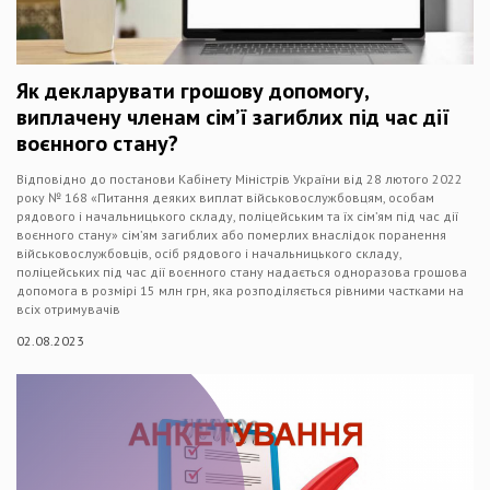
Як декларувати грошову допомогу,
виплачену членам сім’ї загиблих під час дії
воєнного стану?
Відповідно до постанови Кабінету Міністрів України від 28 лютого 2022
року № 168 «Питання деяких виплат військовослужбовцям, особам
рядового і начальницького складу, поліцейським та їх сім’ям під час дії
воєнного стану» сім’ям загиблих або померлих внаслідок поранення
військовослужбовців, осіб рядового і начальницького складу,
поліцейських під час дії воєнного стану надається одноразова грошова
допомога в розмірі 15 млн грн, яка розподіляється рівними частками на
всіх отримувачів
02.08.2023