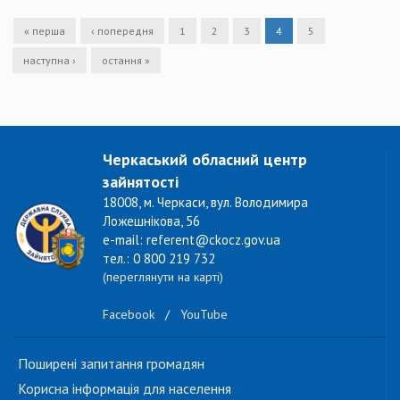
« перша
‹ попередня
1
2
3
4
5
наступна ›
остання »
Черкаський обласний центр
зайнятості
18008, м. Черкаси, вул. Володимира
Ложешнікова, 56
e-mail: referent@ckocz.gov.ua
тел.: 0 800 219 732
(переглянути на карті)
Facebook
/
YouTube
Поширені запитання громадян
Корисна інформація для населення