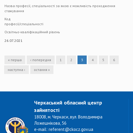
Назва професії, спеціальності за якою є можливість проходження
стажування
Код
професії/спеціальності
Освітньо-кваліфікаційний рівень
26.07.2021
« перша
‹ попередня
1
2
3
4
5
6
наступна ›
остання »
Черкаський обласний центр
зайнятості
18008, м. Черкаси, вул. Володимира
Ложешнікова, 56
e-mail: referent@ckocz.gov.ua