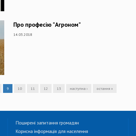
Про професію "Агроном"
14.03.2018
9
10
11
12
13
наступна ›
остання »
Поширені запитання громадян
Корисна інформація для населення