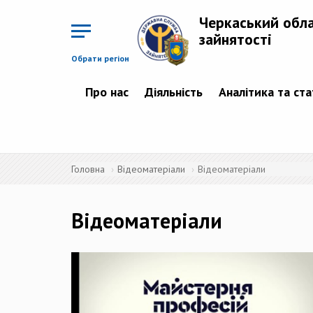
Перейти
до
Черкаський обл
основного
матеріалу
зайнятості
Обрати регіон
Про нас
Діяльність
Аналітика та ст
Головна
Відеоматеріали
Відеоматеріали
Відеоматеріали