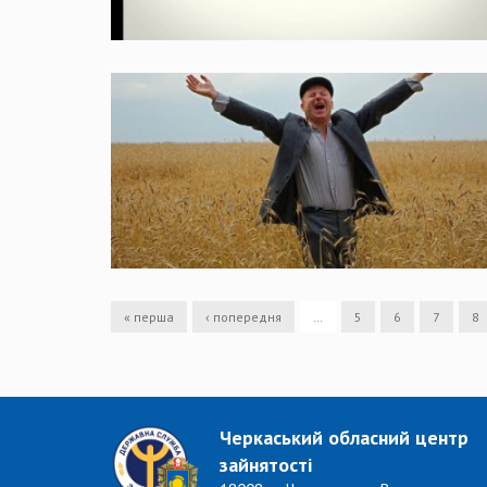
« перша
‹ попередня
…
5
6
7
8
Черкаський обласний центр
зайнятості