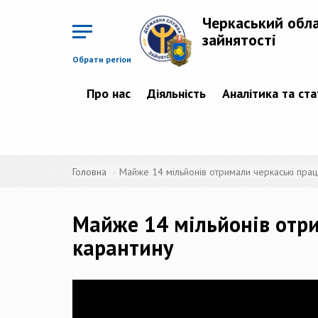
Перейти
до
Черкаський обл
основного
матеріалу
зайнятості
Обрати регіон
Про нас
Діяльність
Аналітика та ст
Головна
Майже 14 мільйонів отримали черкаські праці
Майже 14 мільйонів отри
карантину