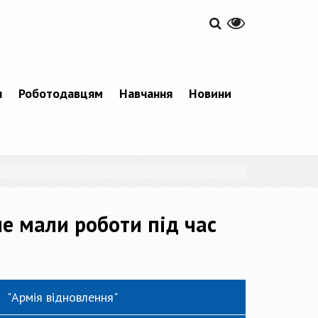
я
Роботодавцям
Навчання
Новини
не мали роботи під час
"Армія відновлення"