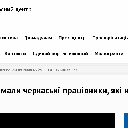
асний центр
атистика
Громадянам
Прес-центр
Профорієнтаці
Контакти
Єдиний портал вакансій
Мікрогранти
вники, які не мали роботи під час карантину
мали черкаські працівники, які 