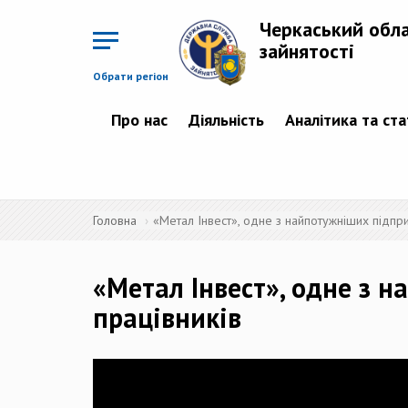
Перейти
до
Черкаський обл
основного
матеріалу
зайнятості
Обрати регіон
Про нас
Діяльність
Аналітика та ст
Головна
«Метал Інвест», одне з найпотужніших підпри
«Метал Інвест», одне з 
працівників