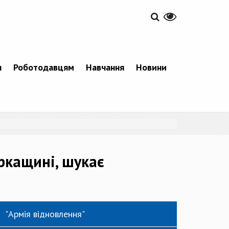
я
Роботодавцям
Навчання
Новини
ркащині, шукає
"Армія відновлення"