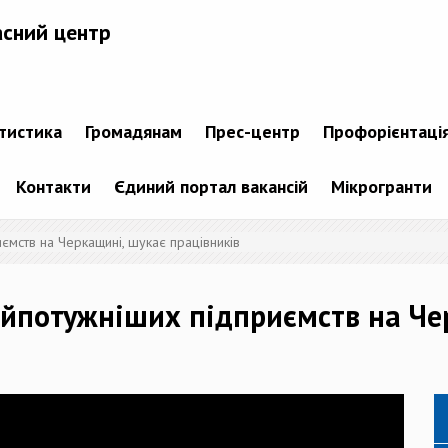
асний центр
атистика
Громадянам
Прес-центр
Профорієнтаці
Контакти
Єдиний портал вакансій
Мікрогранти
ємств на Черкащині, шукає працівників
найпотужніших підприємств на Че