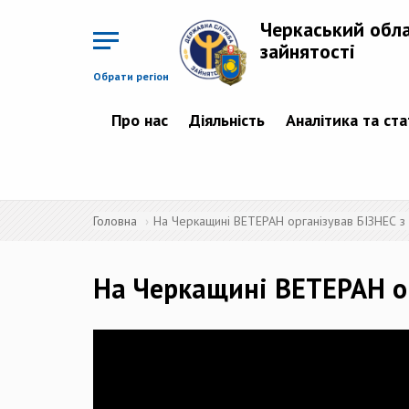
Перейти
до
Черкаський обл
основного
матеріалу
зайнятості
Обрати регіон
Про нас
Діяльність
Аналітика та ст
Головна
На Черкащині ВЕТЕРАН організував БІЗНЕС
На Черкащині ВЕТЕРАН о