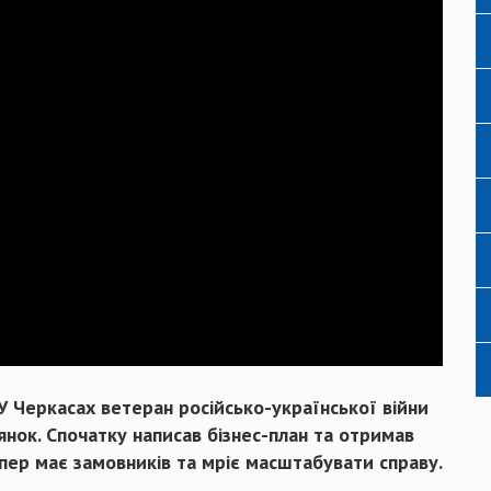
 У Черкасах ветеран російсько-української війни
нок. Спочатку написав бізнес-план та отримав
епер має замовників та мріє масштабувати справу.