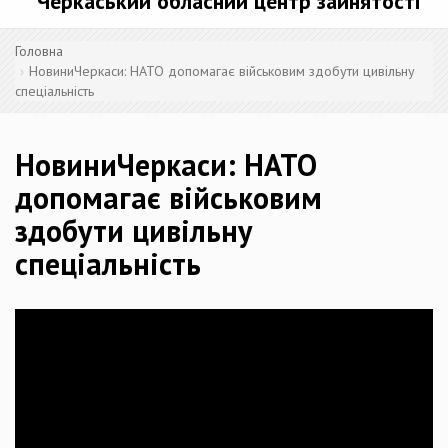
Черкаський обласний центр зайнятості
Головна
НовиниЧеркаси: НАТО допомагає військовим здобути цивільну
спеціальність
НовиниЧеркаси: НАТО
допомагає військовим
здобути цивільну
спеціальність