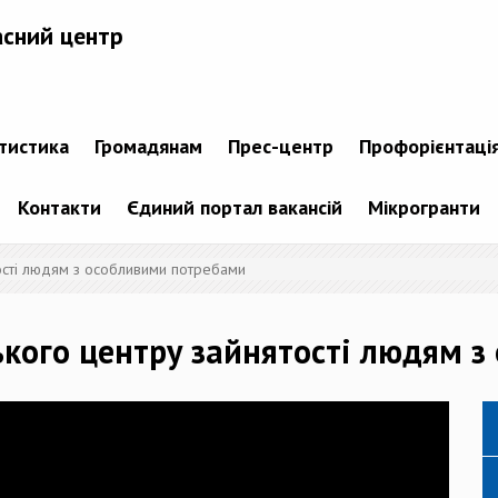
асний центр
атистика
Громадянам
Прес-центр
Профорієнтаці
Контакти
Єдиний портал вакансій
Мікрогранти
тості людям з особливими потребами
ького центру зайнятості людям 