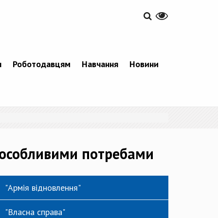
я
Роботодавцям
Навчання
Новини
з особливими потребами
"Армія відновлення"
"Власна справа"