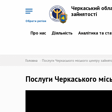
Перейти
до
Черкаський обл
основного
матеріалу
зайнятості
Обрати регіон
Про нас
Діяльність
Аналітика та ст
Головна
Послуги Черкаського міського центру зайня
Послуги Черкаського міс