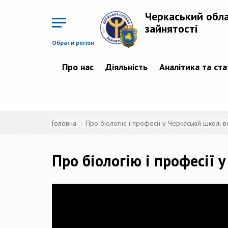
Перейти
до
Черкаський обл
основного
матеріалу
зайнятості
Обрати регіон
Про нас
Діяльність
Аналітика та ст
Головна
Про біологію і професії у Черкаській школі 
Про біологію і професії 