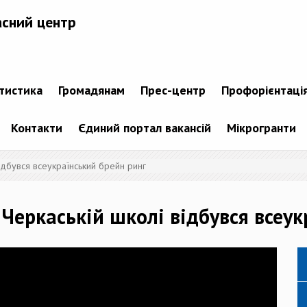
асний центр
атистика
Громадянам
Прес-центр
Профорієнтаці
Контакти
Єдиний портал вакансій
Мікрогранти
відбувся всеукраїнський брейн ринг
у Черкаській школі відбувся всеу