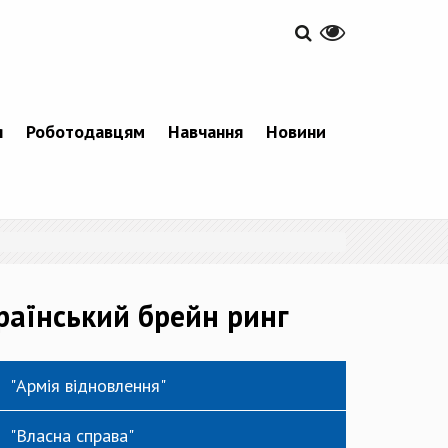
я
Роботодавцям
Навчання
Новини
країнський брейн ринг
"Армія відновлення"
"Власна справа"