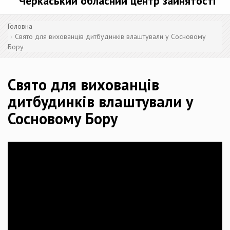
Черкаський обласний центр зайнятості
Головна
Свято для вихованців дитбудинків влаштували у Сосновому
Бору
Свято для вихованців
дитбудинків влаштували у
Сосновому Бору