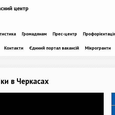
асний центр
атистика
Громадянам
Прес-центр
Профорієнтаці
Контакти
Єдиний портал вакансій
Мікрогранти
ики в Черкасах