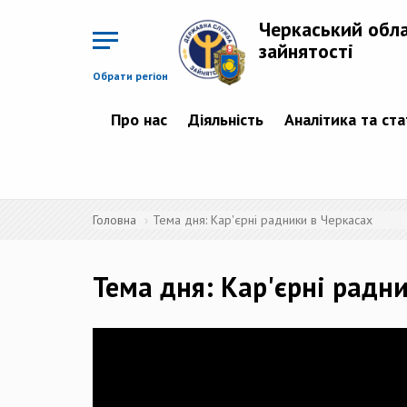
Перейти
до
Черкаський обл
основного
матеріалу
зайнятості
Обрати регіон
Про нас
Діяльність
Аналітика та ст
Головна
Тема дня: Кар'єрні радники в Черкасах
Тема дня: Кар'єрні радн