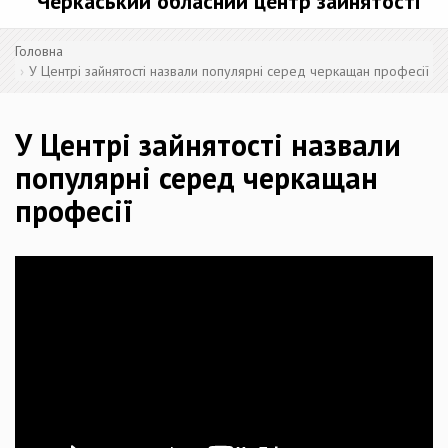
Черкаський обласний центр зайнятості
Головна
У Центрі зайнятості назвали популярні серед черкащан професії
У Центрі зайнятості назвали
популярні серед черкащан
професії