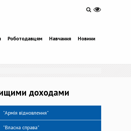
я
Роботодавцям
Навчання
Новини
йвищими доходами
"Армія відновлення"
"Власна справа"