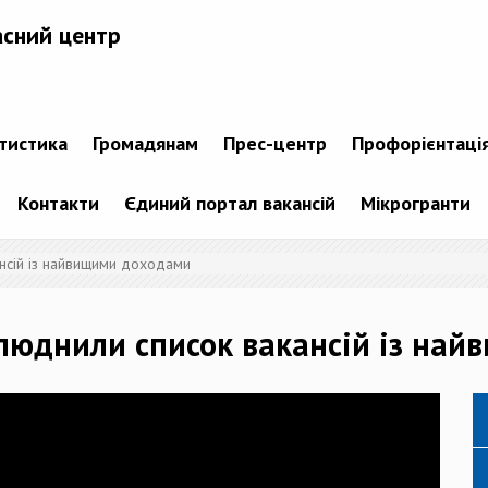
асний центр
атистика
Громадянам
Прес-центр
Профорієнтаці
Контакти
Єдиний портал вакансій
Мікрогранти
ансій із найвищими доходами
илюднили список вакансій із на