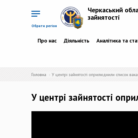
Перейти
до
Черкаський обл
основного
матеріалу
зайнятості
Обрати регіон
Про нас
Діяльність
Аналітика та ст
Головна
У центрі зайнятості оприлюднили список вак
У центрі зайнятості опр