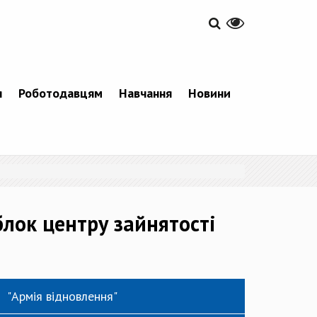
я
Роботодавцям
Навчання
Новини
блок центру зайнятості
"Армія відновлення"