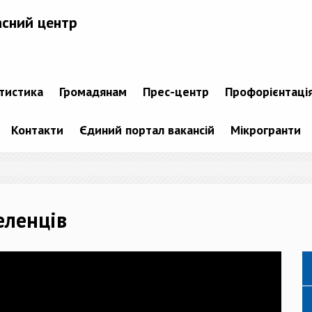
асний центр
атистика
Громадянам
Прес-центр
Профорієнтаці
Контакти
Єдиний портал вакансій
Мікрогранти
еленців