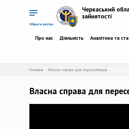
Перейти
до
Черкаський обл
основного
матеріалу
зайнятості
Обрати регіон
Про нас
Діяльність
Аналітика та ст
Головна
Власна справа для переселенців
Власна справа для перес