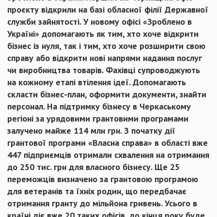
проєкту відкрили на базі обласної філії Державної
служби зайнятості. У новому офісі «Зроблено в
Україні» допомагають як тим, хто хоче відкрити
бізнес із нуля, так і тим, хто хоче розширити свою
справу або відкрити нові напрями надання послуг
чи виробництва товарів. Фахівці супроводжують
на кожному етапі втілення ідеї. Допомагають
скласти бізнес-план, оформити документи, знайти
персонал. На підтримку бізнесу в Черкаському
регіоні за урядовими грантовими програмами
залучено майже 114 млн грн. З початку дії
грантової програми «Власна справа» в області вже
447 підприємців отримали схвалення на отримання
до 250 тис. грн для власного бізнесу. Ще 25
переможців визначено за грантовою програмою
для ветеранів та їхніх родин, що передбачає
отримання гранту до мільйона гривень. Усього в
країні діє вже 20 таких офісів, до кінця року буде