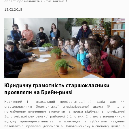
області про наявність 2,5 тис. вакансій
13.02.2018
Юридичну грамотність старшокласники
проявляли на Брейн-ринзі
Насичений і пізнавальний профорієнтаційний захід для 44
старшокласників Золотоніської спеціалізованої школи № 1 з
поглибленим вивченням економіки та права відбувся в приміщенні
Золотоніської центральної районної бібліотеки. Спільно з начальником
відділу правопросвітництва та взаємодії із суб’єктами надання
безоплатної правової допомоги в Золотоніському місцевому центрі з