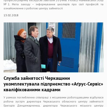
професіографічну екскурсію завітали 20 учнів 9 класу Маньківської ЗОШ
№1. Мета заходу – інформування школярів про світ професій та
ознайомлення з роботою центру зайнятості
13.02.2018
Служба зайнятості Черкащини
укомплектувала підприємство «Аґрус-Сервіс»
кваліфікованими кадрами
У рамках поглиблення співпраці з місцевими роботодавцями відбулася
робоча зустріч директора Черкаського обласного центру зайнятості
Григорія Дендемарченка, директора Черкаського міського центру