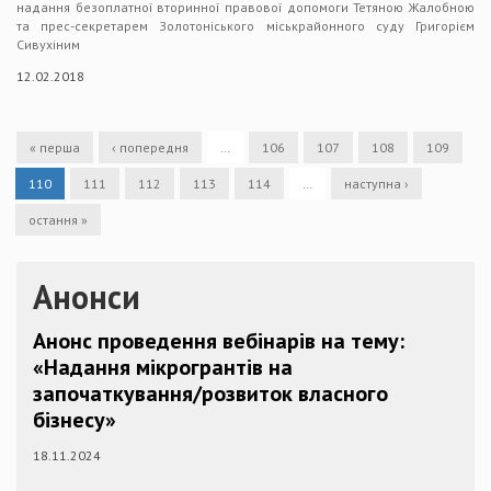
надання безоплатної вторинної правової допомоги Тетяною Жалобною
та прес-секретарем Золотоніського міськрайонного суду Григорієм
Сивухіним
12.02.2018
« перша
‹ попередня
…
106
107
108
109
110
111
112
113
114
…
наступна ›
остання »
Анонси
Анонс проведення вебінарів на тему:
«Надання мікрогрантів на
започаткування/розвиток власного
бізнесу»
18.11.2024