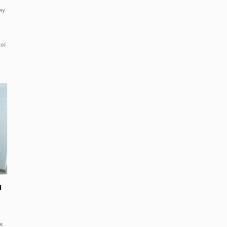
му
ої
я
к