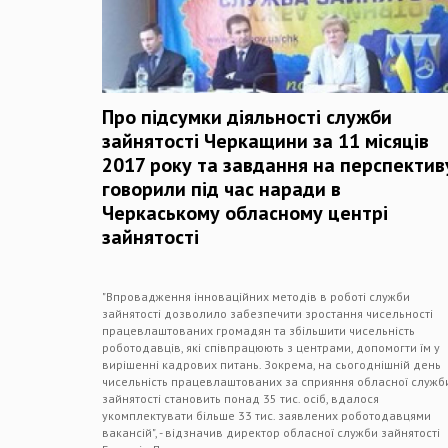
Про підсумки діяльності служби
зайнятості Черкащини за 11 місяців
2017 року та завдання на перспектив
говорили під час наради в
Черкаському обласному центрі
зайнятості
"Впровадження інноваційних методів в роботі служби
зайнятості дозволило забезпечити зростання чисельності
працевлаштованих громадян та збільшити чисельність
роботодавців, які співпрацюють з центрами, допомогти їм у
вирішенні кадрових питань. Зокрема, на сьогоднішній день
чисельність працевлаштованих за сприяння обласної служб
зайнятості становить понад 35 тис. осіб, вдалося
укомплектувати більше 33 тис. заявлених роботодавцями
вакансій", - відзначив директор обласної служби зайнятості