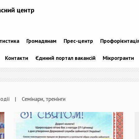
асний центр
атистика
Громадянам
Прес-центр
Профорієнтаці
Контакти
Єдиний портал вакансій
Мікрогранти
одії
Семінари, тренінги