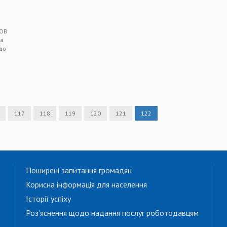
ТОВ
та
до
117
118
119
120
121
122
Поширені запитання громадян
Корисна інформація для населення
Історії успіху
Роз'яснення щодо надання послуг роботодавцям