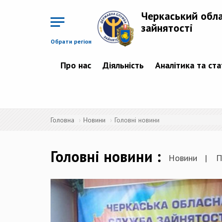
Перейти
до
Черкаський обл
основного
матеріалу
зайнятості
Обрати регіон
Про нас
Діяльність
Аналітика та ст
Головна
Новини
Головні новини
Головні новини
Новини
П