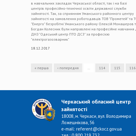
в навчальних закладах Черкаської області, так і на базі
центрів професійно-технічної освіти державної служби
зайнятості. Так, за сприянням Уманського районного центру
зайнятості на замовлення роботодавців ТОВ "Прометей" та 
"Енерго" безробітні Уманського району Олексій Монашеров 
Богдан Колесник були направлені на професійне навчання 
ДНЗ "Одеський центр ПТО ДСЗ" за професією
"електрогазозварник"
18.12.2017
« перша
‹ попередня
…
114
115
116
Черкаський обласний центр
зайнятості
18008, м. Черкаси, вул. Володимира
Ложешнікова, 56
e-mail: referent@ckocz.gov.ua
тел.: 0 800 219 732