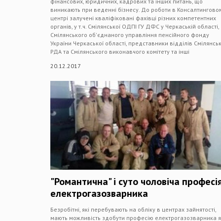
фінансових, юридичних, кадрових та інших питань, що
виникають при веденні бізнесу. До роботи в Консалтингово
центрі залучені кваліфіковані фахівці різних компетентних
органів, у т.ч. Смілянської ОДПІ ГУ ДФС у Черкаській області,
Смілянського об'єднаного управління пенсійного фонду
України Черкаської області, представники відділів Смілянськ
РДА та Смілянського виконавчого комітету та інші
20.12.2017
"Романтична" і суто чоловіча професі
електрогазозварника
Безробітні, які перебувають на обліку в центрах зайнятості,
мають можливість здобути професію електрогазозварника я