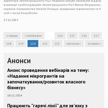
директора Звенигородського РЦЗ Людмила Грицай, начальник відділу
взаємодії з роботодавцями Звенигородського РЦЗ Жанна Федоренко,
керівник підприємства Наталія Поліщук, працівники підприємства та 9
осіб з числа безробітних
27.12.2017
« перша
‹ попередня
…
114
115
116
117
118
119
120
121
122
наступна ›
остання »
Анонси
Анонс проведення вебінарів на тему:
«Надання мікрогрантів на
започаткування/розвиток власного
бізнесу»
18.11.2024
Працюють "гарячі лінії" для зв'язку з