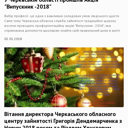
"Випускник -2018"
Вибір професії - це одна з важливих складових умов людського щастя.
Саме тому Черкаська обласна служба зайнятості традиційно щороку
восени проводить профорієнтаційну акцію "Випускник - 2018", яка
спрямована допомогти школярам знайти свій правильний шлях в житті
02.01.2018
Вітання директора Черкаського обласного
центру зайнятості Григорія Дендемарченка з
Новим 2018 роком та Різдвом Христовим