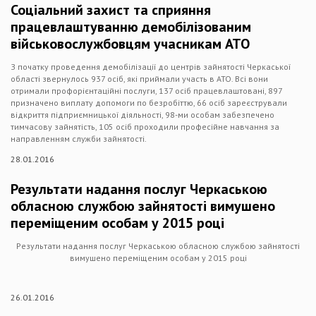
Соціальний захист та сприяння
працевлаштуванню демобілізованим
військовослужбовцям учасникам АТО
З початку проведення демобілізації до центрів зайнятості Черкаської
області звернулось 937 осіб, які приймали участь в АТО. Всі вони
отримали профорієнтаційні послуги, 137 осіб працевлаштовані, 897
призначено виплату допомоги по безробіттю, 66 осіб зареєстрували
відкриття підприємницької діяльності, 98-ми особам забезпечено
тимчасову зайнятість, 105 осіб проходили професійне навчання за
направленням служби зайнятості.
28.01.2016
Результати надання послуг Черкаською
обласною службою зайнятості вимушено
переміщеним особам у 2015 році
Результати надання послуг Черкаською обласною службою зайнятості
вимушено переміщеним особам у 2015 році
26.01.2016