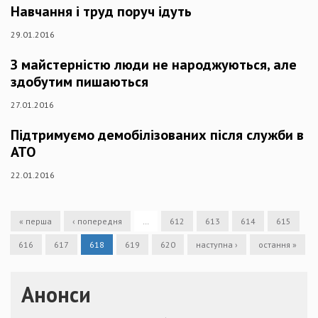
Навчання і труд поруч ідуть
29.01.2016
З майстерністю люди не народжуються, але
здобутим пишаються
27.01.2016
Підтримуємо демобілізованих після служби в
АТО
22.01.2016
« перша
‹ попередня
…
612
613
614
615
616
617
618
619
620
наступна ›
остання »
Анонси