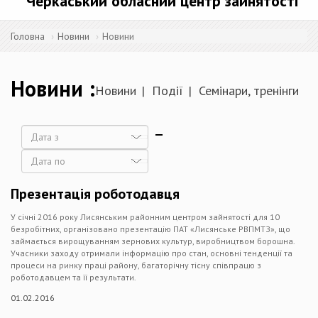
Черкаський обласний центр зайнятості
Головна
Новини
Новини
Новини
Новини
Події
Семінари, тренінги
Дата
Дата
Презентація роботодавця
У січні 2016 року Лисянським районним центром зайнятості для 10
безробітних, організовано презентацію ПАТ «Лисянське РВПМТЗ», що
займається вирощуванням зернових культур, виробництвом борошна.
Учасники заходу отримали інформацію про стан, основні тенденції та
процеси на ринку праці району, багаторічну тісну співпрацю з
роботодавцем та її результати.
01.02.2016