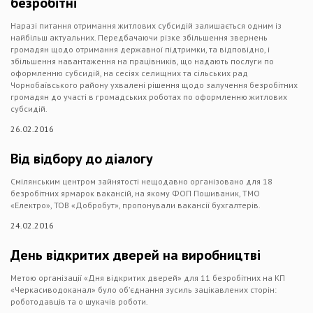
безробітні
Наразі питання отримання житлових субсидій залишається одним із
найбільш актуальних. Передбачаючи різке збільшення звернень
громадян щодо отримання державної підтримки, та відповідно, і
збільшення навантаження на працівників, що надають послуги по
оформленню субсидій, на сесіях селищних та сільських рад
Чорнобаївського району ухвалені рішення щодо залучення безробітних
громадян до участі в громадських роботах по оформленню житлових
субсидій.
26.02.2016
Від відбору до діалогу
Смілянським центром зайнятості нещодавно організовано для 18
безробітних ярмарок вакансій, на якому ФОП Пошиваник, ТМО
«Електро», ТОВ «Добробут», пропонували вакансії бухгалтерів.
24.02.2016
День відкритих дверей на виробництві
Метою організації «Дня відкритих дверей» для 11 безробітних на КП
«Черкасиводоканал» було об’єднання зусиль зацікавлених сторін:
роботодавців та о шукачів роботи.