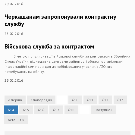
29.02.2016
Черкащанам запропонували контрактну
службу
25.02.2016
Військова служба за контрактом
З метою популяризації військової служби за контрактом в Збройних
Силах України, віднедавна центрами зайнятості області організовані
інформаційні семінари для демобілізованих учасників АТО, що
перебувають на обліку.
23.02.2016
« перша
‹ попередня
…
610
611
612
613
614
615
616
617
618
…
наступна ›
остання »