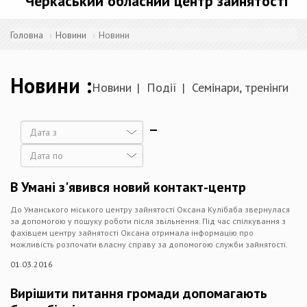
Черкаський обласний центр зайнятості
Головна
Новини
Новини
Новини
Новини
Події
Семінари, тренінги
Дата
Дата
В Умані з'явився новий контакт-центр
До Уманського міського центру зайнятості Оксана Кулібаба звернулася
за допомогою у пошуку роботи після звільнення. Під час спілкування з
фахівцем центру зайнятості Оксана отримала інформацію про
можливість розпочати власну справу за допомогою служби зайнятості.
01.03.2016
Вирішити питання громади допомагають