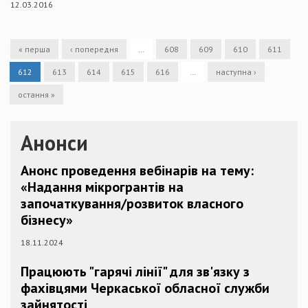
12.03.2016
« перша
‹ попередня
…
608
609
610
611
612
613
614
615
616
…
наступна ›
остання »
Анонси
Анонс проведення вебінарів на тему:
«Надання мікрогрантів на
започаткування/розвиток власного
бізнесу»
18.11.2024
Працюють "гарячі лінії" для зв'язку з
фахівцями Черкаської обласної служби
зайнятості