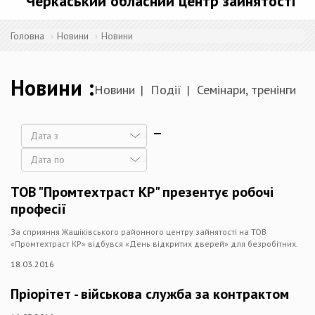
Черкаський обласний центр зайнятості
Головна
Новини
Новини
Новини
Новини
Події
Семінари, тренінги
Дата
Дата
ТОВ "Промтехтраст КР" презентує робочі
професії
За сприяння Жашіківського районного центру зайнятості на ТОВ
«Промтехтраст КР» відбувся «День відкритих дверей» для безробітних.
18.03.2016
Пріорітет - військова служба за контрактом