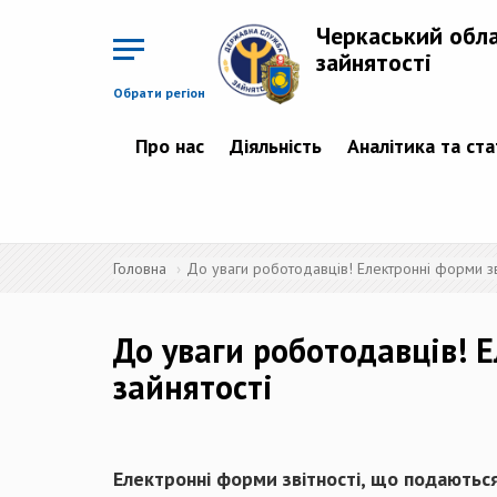
Перейти
до
Черкаський обл
основного
матеріалу
зайнятості
Обрати регіон
Про нас
Діяльність
Аналітика та ст
Головна
До уваги роботодавців! Електронні форми зв
До уваги роботодавців! 
зайнятості
Електронні форми звітності, що подаютьс