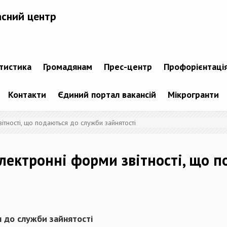
асний центр
атистика
Громадянам
Прес-центр
Профорієнтаці
Контакти
Єдиний портал вакансій
Мікрогранти
ітності, що подаються до служби зайнятості
Електронні форми звітності, що 
я до служби зайнятості