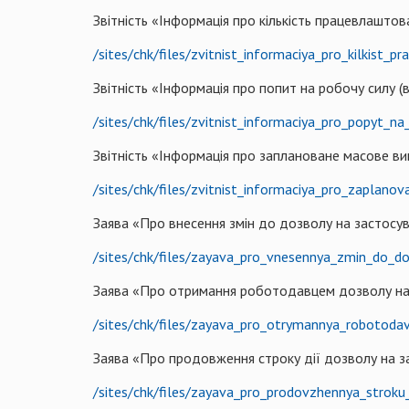
Звітність «Інформація про кількість працевлашто
/sites/chk/files/zvitnist_informaciya_pro_kilkis
Звітність «Інформація про попит на робочу силу (ва
/sites/chk/files/zvitnist_informaciya_pro_popyt_na
Звітність «Інформація про заплановане масове вивіл
/sites/chk/files/zvitnist_informaciya_pro_zaplano
Заява «Про внесення змін до дозволу на застосув
/sites/chk/files/zayava_pro_vnesennya_zmin_do_d
Заява «Про отримання роботодавцем дозволу на з
/sites/chk/files/zayava_pro_otrymannya_robotod
Заява «Про продовження строку дії дозволу на за
/sites/chk/files/zayava_pro_prodovzhennya_strok