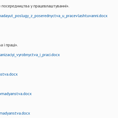
 з посередництва у працевлаштуванні».
_nadayut_poslugy_z_poserednyctva_u_pracevlashtuvanni.docx
 і праці».
nizaciyi_vyrobnyctva_i_praci.docx
nstva.docx
romadyanstva.docx
omadyanstva.docx