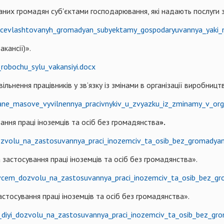
ваних громадян суб'єктами господарювання, які надають послуги
t_pracevlashtovanyh_gromadyan_subyektamy_gospodaryuvannya_yaki
кансії)».
_robochu_sylu_vakansiyi.docx
ьнення працівників у зв’язку із змінами в організації виробництва
vane_masove_vyvilnennya_pracivnykiv_u_zvyazku_iz_zminamy_v_orga
ання праці іноземців та осіб без громадянства
».
ozvolu_na_zastosuvannya_praci_inozemciv_ta_osib_bez_gromadya
астосування праці іноземців та осіб без громадянства».
avcem_dozvolu_na_zastosuvannya_praci_inozemciv_ta_osib_bez_g
стосування праці іноземців та осіб без громадянства».
u_diyi_dozvolu_na_zastosuvannya_praci_inozemciv_ta_osib_bez_gr