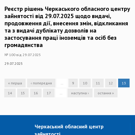
Реєстр рішень Черкаського обласного центру
зайнятості від 29.07.2025 щодо видачі,
продовження дії, внесення змін, відкликання
та з видачі дублікату дозволів на
застосування праці іноземців та осіб без
громадянства
№ 100 від 29.07.2025
29.07.2025
« перша
‹ попередня
…
9
10
11
12
13
14
15
16
17
…
наступна ›
остання »
Черкаський обласний центр
зайнятості