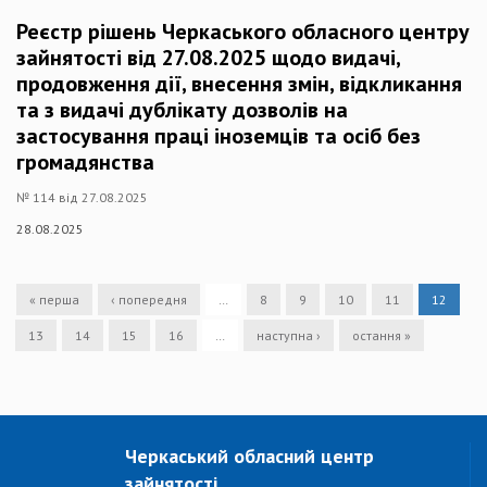
Реєстр рішень Черкаського обласного центру
зайнятості від 27.08.2025 щодо видачі,
продовження дії, внесення змін, відкликання
та з видачі дублікату дозволів на
застосування праці іноземців та осіб без
громадянства
№ 114 від 27.08.2025
28.08.2025
« перша
‹ попередня
…
8
9
10
11
12
13
14
15
16
…
наступна ›
остання »
Черкаський обласний центр
зайнятості