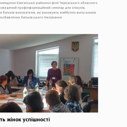
риміщенні Кам’янської районної філії Черкаського обласного
роведений профінформаційний семінар для опікунів,
а батьків-вихователів, які виховують майбутніх випускників
й, позбавлених батьківського піклування
ь жінок успішності