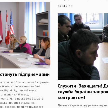
23.04.2018
 стануть підприємцями
стили свої бізнес-плани 8 слухачів,
Служити! Захищати! Д
 бізнес-планування» на базі
 майбутні підприємці мали
служба України запрош
з економіки бізнесу,
контрактом!
з нормативно-правовою базою в
рахування, оподаткування,
Днями в Черкаському районному цент
ин, охорони праці та трудового