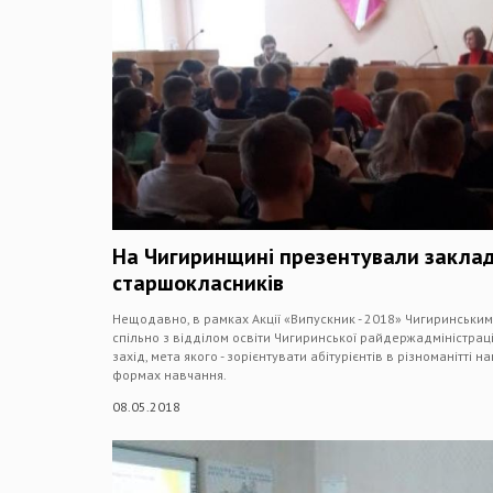
На Чигиринщині презентували заклад
старшокласників
Нещодавно, в рамках Акції «Випускник - 2018» Чигиринськи
спільно з відділом освіти Чигиринської райдержадміністрац
захід, мета якого - зорієнтувати абітурієнтів в різноманітті 
формах навчання.
08.05.2018