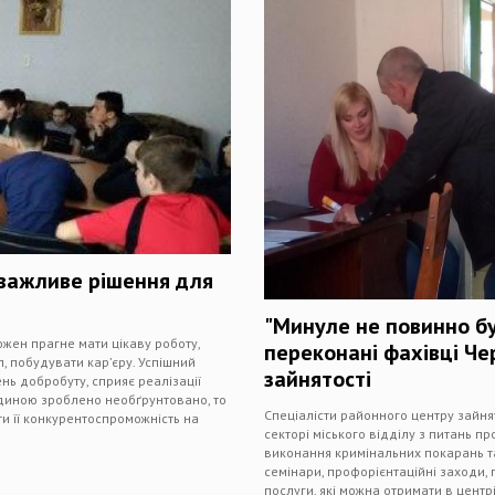
 важливе рішення для
"Минуле не повинно бу
Кожен прагне мати цікаву роботу,
переконані фахівці Че
, побудувати кар’єру. Успішний
зайнятості
ень добробуту, сприяє реалізації
юдиною зроблено необґрунтовано, то
Спеціалісти районного центру зайн
ити її конкурентоспроможність на
секторі міського відділу з питань п
виконання кримінальних покарань та 
семінари, профорієнтаційні заходи, 
послуги, які можна отримати в центрі