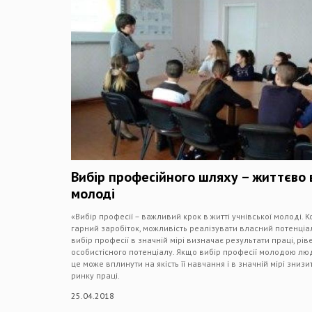
Вибір професійного шляху – життєво
молоді
«Вибір професії – важливий крок в житті учнівської молоді. 
гарний заробіток, можливість реалізувати власний потенціал
вибір професії в значній мірі визначає результати праці, рів
особистісного потенціалу. Якщо вибір професії молодою л
це може вплинути на якість її навчання і в значній мірі зниз
ринку праці.
25.04.2018