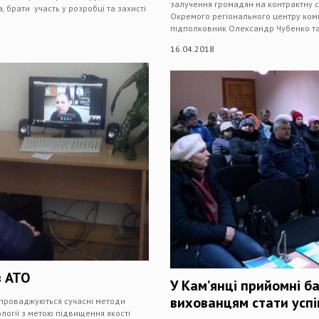
залучення громадян на контрактну с
 брати участь у розробці та захисті
Окремого регіонального центру ком
підполковник Олександр Чубенко та
16.04.2018
в АТО
У Кам’янці прийомні ба
вихованцям стати усп
впроваджуються сучасні методи
логії з метою підвищення якості