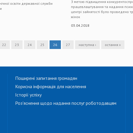
З метою підвищення конкурентоспром
ічної освіти державної служби
працевлаштування та надання психо
ти
центрі зайнятості було проведено тр
жінок
03.04.2018
22
23
24
25
26
27
наступна ›
остання »
Поширені запитання громадян
Корисна інформація для населення
Історії успіху
Роз'яснення щодо надання послуг роботодавцям