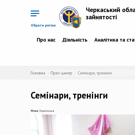
Перейти
до
Черкаський обл
основного
матеріалу
зайнятості
Обрати регіон
Про нас
Діяльність
Аналітика та ст
Головна
Прес-центр
Семінари, тренінги
Семінари, тренінги
Мова
Українська