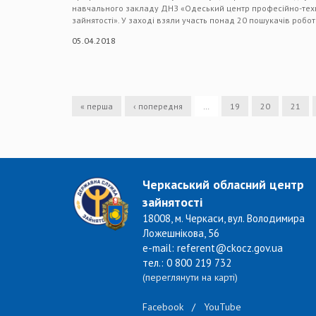
навчального закладу ДНЗ «Одеський центр професійно-техн
зайнятості». У заході взяли участь понад 20 пошукачів робо
05.04.2018
« перша
‹ попередня
…
19
20
21
Черкаський обласний центр
зайнятості
18008, м. Черкаси, вул. Володимира
Ложешнікова, 56
e-mail: referent@ckocz.gov.ua
тел.: 0 800 219 732
(переглянути на карті)
Facebook
/
YouTube