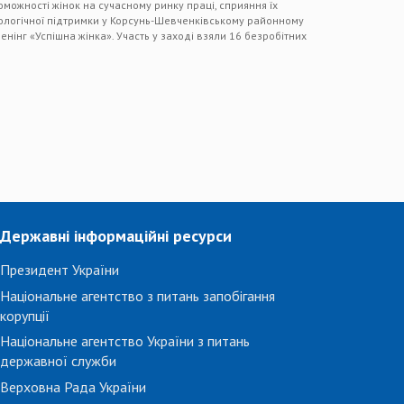
ожності жінок на сучасному ринку праці, сприяння їх
логічної підтримки у Корсунь-Шевченківському районному
енінг «Успішна жінка». Участь у заході взяли 16 безробітних
Державні інформаційні ресурси
Президент України
Національне агентство з питань запобігання
корупції
Національне агентство України з питань
державної служби
Верховна Рада України