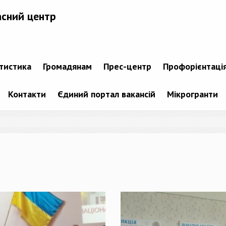
асний центр
атистика
Громадянам
Прес-центр
Профорієнтаці
Контакти
Єдиний портал вакансій
Мікрогранти