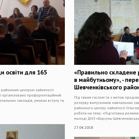
и освіти для 165
«Правильно складене 
в майбутньому», - пере
Шевченківського район
м районним центром зайнятості
ії організовано профорієнтаційний
Під таким гаслом та з метою продо
навчальних закладів, умовах вступу та
резерву випускників навчальних зак
районного центру зайнятості Ольго
роботи на тему: «Підготовка резюме»
молоді ДНЗ «Корсунь-Шевченківськ
27.04.2018