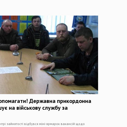
опомагати! Державна прикордонна
ує на військову службу за
рі зайнятості відбувся міні-ярмарок вакансій щодо