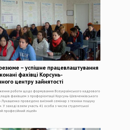
резюме – успішне працевлаштування
конані фахівці Корсунь-
ного центру зайнятості
вження роботи щодо формування Всеукраїнського кадрового
ладів фахівцем з профорієнтації Корсунь-Шевченківського
ю Лукашенко проведено виїзний семінар з техніки пошуку
. У заході взяли участь 41 особа з числа студентської
ий професійний ліцей»