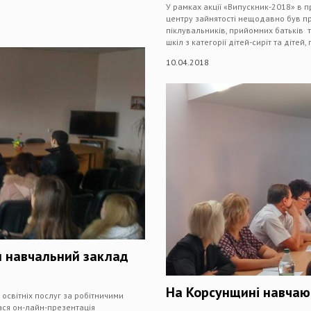
У рамках акції «Випускник-2018» в п
центру зайнятості нещодавно був п
піклувальників, прийомних батьків т
шкіл з категорії дітей-сиріт та діте
10.04.2018
и навчальний заклад
На Корсунщині навчают
освітніх послуг за робітничими
ася он-лайн-презентація