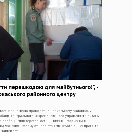
ти перешкодою для майбутнього!", -
ркаського районного центру
ятості планомірно проводять в Черкаському районному
робації Центрального міжрегіонального управління з питань
пробації Міністерства юстиції виїзні інформаційні
під час яких інформують про стан місцевого ринку праці та
 зайнятості