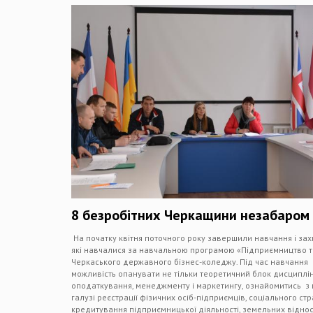
8 безробітних Черкащини незабаром
На початку квітня поточного року завершили навчання і захи
які навчалися за навчальною програмою «Підприємництво та
Черкаського державного бізнес-коледжу. Під час навчання
можливість опанувати не тільки теоретичний блок дисциплін 
оподаткування, менеджменту і маркетингу, ознайомитись 
галузі реєстрації фізичних осіб-підприємців, соціального ст
кредитування підприємницької діяльності, земельних віднос