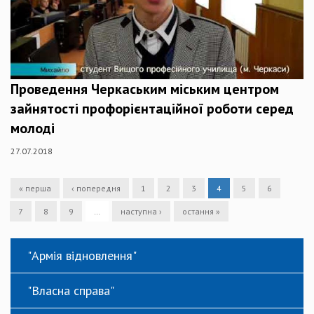
Проведення Черкаським міським центром
зайнятості профорієнтаційної роботи серед
молоді
27.07.2018
« перша
‹ попередня
1
2
3
4
5
6
7
8
9
…
наступна ›
остання »
"Армія відновлення"
"Власна справа"