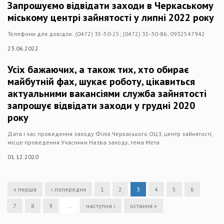
Запрошуємо відвідати заходи в Черкаському
міському центрі зайнятості у липні 2022 року
Телефони для довідок: (0472) 35-50-25; (0472) 35-30-86; 0932547942
23.06.2022
Усіх бажаючих, а також тих, хто обирає
майбутній фах, шукає роботу, цікавиться
актуальними вакансіями служба зайнятості
запрошує відвідати заходи у грудні 2020
року
Дата і час проведення заходу Філія Черкаського ОЦЗ, центр зайнятості,
місце проведення Учасники Назва заходу, тема Мета
01.12.2020
« перша
‹ попередня
1
2
3
4
5
6
7
8
9
…
наступна ›
остання »