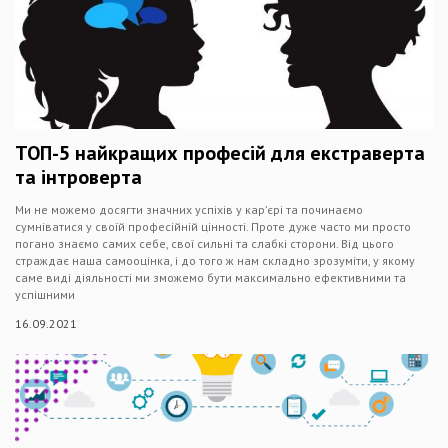
ТОП-5 найкращих професій для екстраверта
та інтроверта
Ми не можемо досягти значних успіхів у кар’єрі та починаємо
сумніватися у своїй професійній цінності. Проте дуже часто ми просто
погано знаємо самих себе, свої сильні та слабкі сторони. Від цього
страждає наша самооцінка, і до того ж нам складно зрозуміти, у якому
саме виді діяльності ми зможемо бути максимально ефективними та
успішними
16.09.2021