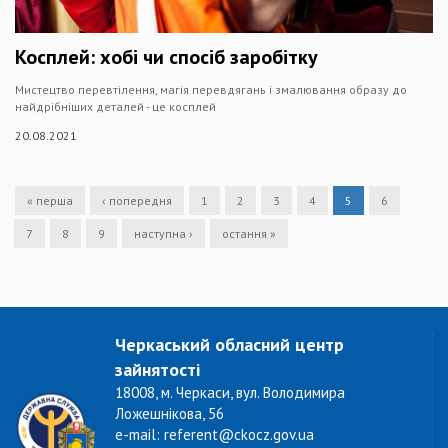
Косплей: хобі чи спосіб заробітку
Мистецтво перевтілення, магія перевдягань і змалювання образу до
найдрібніших деталей - це косплей
20.08.2021
« перша
‹ попередня
1
2
3
4
5
6
7
8
9
наступна ›
остання »
Черкаський обласний центр
зайнятості
18008, м. Черкаси, вул. Володимира
Ложешнікова, 56
e-mail: referent@ckocz.gov.ua