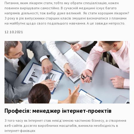
Питання, яким лікарем стати, тобто яку обрати спеціалізацію, кожен
повинен вирішувати самостійно. В сучасній медицині існує багато
напрямів діяльності, тож вибір дуже великий. Як стати хорошим лікарем?
З року в рік випускники старших класів змушені визначатися з планами
на майбутнє щодо свого подальшого навчання. А це завжди непросто.
12.10.2021
Професія: менеджер інтернет-проектів
З того часу як Інтернет став невід'ємною частиною бізнесу, а створення
веб-сайтів досягло виробничих масштабів, виникла необхідність в
інтернет-фахівцях