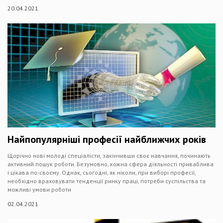
20.04.2021
Найпопулярніші професії найближчих років
Щорічно нові молоді спеціалісти, закінчивши своє навчання, починають
активний пошук роботи. Безумовно, кожна сфера діяльності приваблива
і цікава по-своєму. Однак, сьогодні, як ніколи, при виборі професії,
необхідно враховувати тенденції ринку праці, потреби суспільства та
можливі умови роботи
02.04.2021