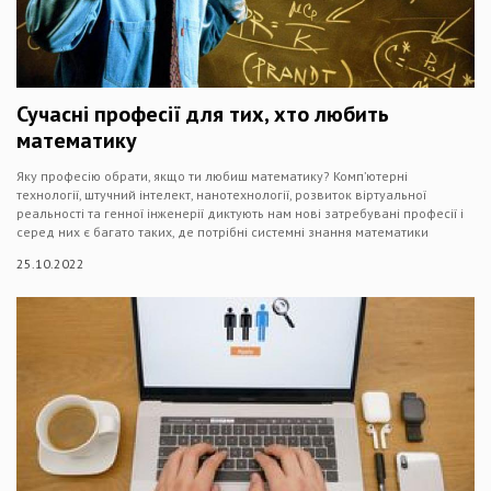
Сучасні професії для тих, хто любить
математику
Яку професію обрати, якщо ти любиш математику? Комп’ютерні
технології, штучний інтелект, нанотехнології, розвиток віртуальної
реальності та генної інженерії диктують нам нові затребувані професії і
серед них є багато таких, де потрібні системні знання математики
25.10.2022