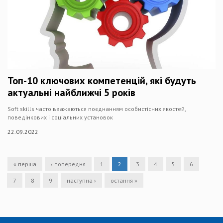
Топ-10 ключових компетенцій, які будуть
актуальні найближчі 5 років
Soft skills часто вважаються поєднанням особистісних якостей,
поведінкових і соціальних установок
22.09.2022
« перша
‹ попередня
1
2
3
4
5
6
7
8
9
наступна ›
остання »