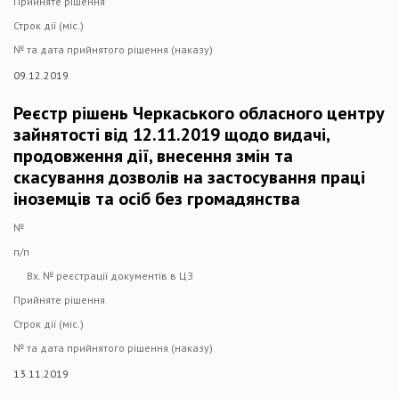
Прийняте рішення
Строк дії (міс.)
№ та дата прийнятого рішення (наказу)
09.12.2019
Реєстр рішень Черкаського обласного центру
зайнятості від 12.11.2019 щодо видачі,
продовження дії, внесення змін та
скасування дозволів на застосування праці
іноземців та осіб без громадянства
№
п/п
Вх. № реєстрації документів в ЦЗ
Прийняте рішення
Строк дії (міс.)
№ та дата прийнятого рішення (наказу)
13.11.2019