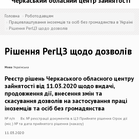
Черкаський обласний центр зайнятості
Головна
Роботодавцям
Працевлаштування іноземців та осіб без громадянства в Україні
Рішення РегЦЗ щодо дозволів
Рішення РегЦЗ щодо дозволів
Мова
Українська
Реєстр рішень Черкаського обласного центру
зайнятості від 11.03.2020 щодо видачі,
продовження дії, внесення змін та
скасування дозволів на застосування праці
іноземців та осіб без громадянства
№ п/п Вх. № реєстрації документів в ЦЗ Прийняте рішення Строк дії
(міс.) № та дата прийнятого рішення (наказу)
11.03.2020