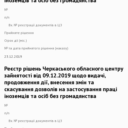
іноземців та осіб без громадянства
№
п/п
Вх. № реєстрації документів в ЦЗ
Прийняте рішення
Строк дії (міс.)
№ та дата прийнятого рішення (наказу)
23.12.2019
Реєстр рішень Черкаського обласного центру
зайнятості від 09.12.2019 щодо видачі,
продовження дії, внесення змін та
скасування дозволів на застосування праці
іноземців та осіб без громадянства
№
п/п
Вх. № реєстрації документів в ЦЗ