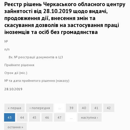
Реєстр рішень Черкаського обласного центру
зайнятості від 28.10.2019 щодо видачі,
продовження дії, внесення змін та
скасування дозволів на застосування праці
іноземців та осіб без громадянства
№
п/п
Вх. № реєстрації документів в ЦЗ
Прийняте рішення
Строк дії (міс.)
№ та дата прийнятого рішення (наказу)
28.10.2019
« перша
‹ попередня
…
39
40
41
42
43
44
45
46
47
…
наступна ›
остання »