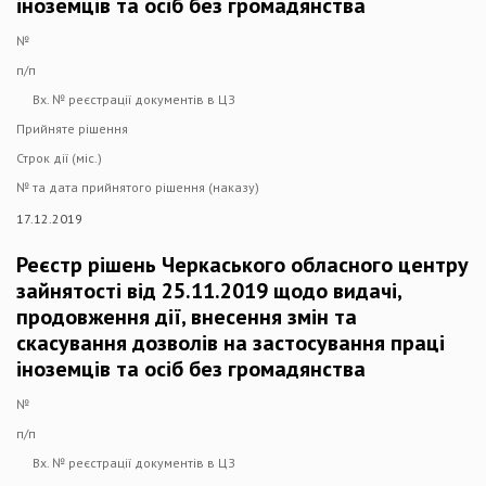
іноземців та осіб без громадянства
№
п/п
Вх. № реєстрації документів в ЦЗ
Прийняте рішення
Строк дії (міс.)
№ та дата прийнятого рішення (наказу)
17.12.2019
Реєстр рішень Черкаського обласного центру
зайнятості від 25.11.2019 щодо видачі,
продовження дії, внесення змін та
скасування дозволів на застосування праці
іноземців та осіб без громадянства
№
п/п
Вх. № реєстрації документів в ЦЗ