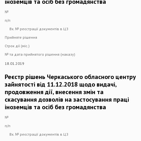
іноземців та осіб без громадянства
№
п/п
Вх. № реєстрації документів в ЦЗ
Прийняте рішення
Строк дії (міс.)
№ та дата прийнятого рішення (наказу)
18.01.2019
Реєстр рішень Черкаського обласного центру
зайнятості від 11.12.2018 щодо видачі,
продовження дії, внесення змін та
скасування дозволів на застосування праці
іноземців та осіб без громадянства
№
п/п
Вх. № реєстрації документів в ЦЗ