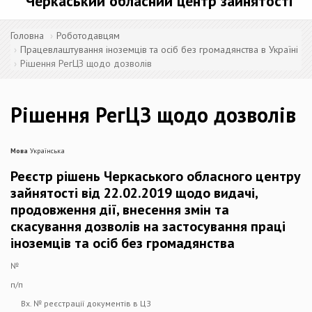
Черкаський обласний центр зайнятості
Головна
Роботодавцям
Працевлаштування іноземців та осіб без громадянства в Україні
Рішення РегЦЗ щодо дозволів
Рішення РегЦЗ щодо дозволів
Мова
Українська
Реєстр рішень Черкаського обласного центру
зайнятості від 22.02.2019 щодо видачі,
продовження дії, внесення змін та
скасування дозволів на застосування праці
іноземців та осіб без громадянства
№
п/п
Вх. № реєстрації документів в ЦЗ