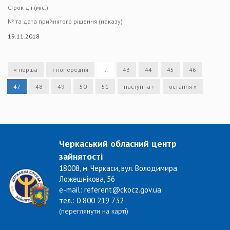
Строк дії (міс.)
№ та дата прийнятого рішення (наказу)
19.11.2018
« перша
‹ попередня
…
43
44
45
46
47
48
49
50
51
наступна ›
остання »
Черкаський обласний центр
зайнятості
18008, м. Черкаси, вул. Володимира
Ложешнікова, 56
e-mail: referent@ckocz.gov.ua
тел.: 0 800 219 732
(переглянути на карті)