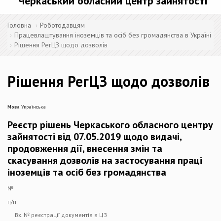
Черкаський обласний центр зайнятості
Головна
Роботодавцям
Працевлаштування іноземців та осіб без громадянства в Україні
Рішення РегЦЗ щодо дозволів
Рішення РегЦЗ щодо дозволів
Мова
Українська
Реєстр рішень Черкаського обласного центру
зайнятості від 07.05.2019 щодо видачі,
продовження дії, внесення змін та
скасування дозволів на застосування праці
іноземців та осіб без громадянства
№
п/п
Вх. № реєстрації документів в ЦЗ