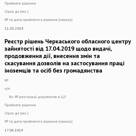
Прийняте рішення
Строк дії (міс.)
№ та дата прийнятого рішення (наказу)
11.03.2019
Реєстр рішень Черкаського обласного центру
зайнятості від 17.04.2019 щодо видачі,
продовження дії, внесення змін та
скасування дозволів на застосування праці
іноземців та осіб без громадянства
№
п/п
Вх. № реєстрації документів в ЦЗ
Прийняте рішення
Строк дії (міс.)
№ та дата прийнятого рішення (наказу)
17.04.2019