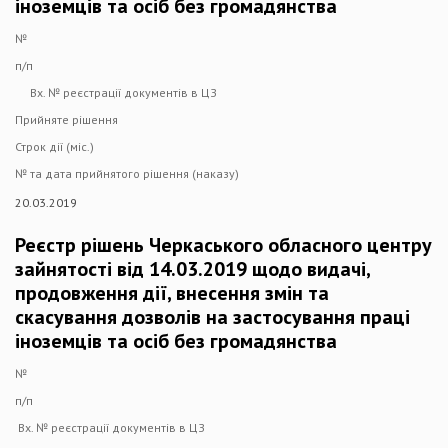
іноземців та осіб без громадянства
№
п/п
Вх. № реєстрації документів в ЦЗ
Прийняте рішення
Строк дії (міс.)
№ та дата прийнятого рішення (наказу)
20.03.2019
Реєстр рішень Черкаського обласного центру
зайнятості від 14.03.2019 щодо видачі,
продовження дії, внесення змін та
скасування дозволів на застосування праці
іноземців та осіб без громадянства
№
п/п
Вх. № реєстрації документів в ЦЗ