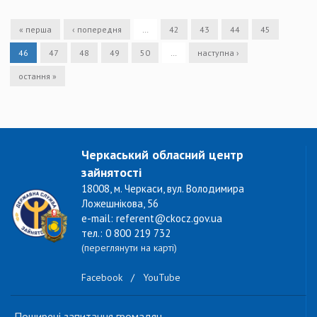
« перша
‹ попередня
…
42
43
44
45
46
47
48
49
50
…
наступна ›
остання »
Черкаський обласний центр
зайнятості
18008, м. Черкаси, вул. Володимира
Ложешнікова, 56
e-mail: referent@ckocz.gov.ua
тел.: 0 800 219 732
(переглянути на карті)
Facebook
/
YouTube
Поширені запитання громадян