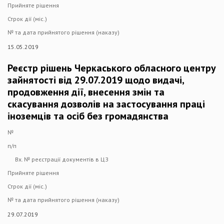
Прийняте рішення
Строк дії (міс.)
№ та дата прийнятого рішення (наказу)
15.05.2019
Реєстр рішень Черкаського обласного центру
зайнятості від 29.07.2019 щодо видачі,
продовження дії, внесення змін та
скасування дозволів на застосування праці
іноземців та осіб без громадянства
№
п/п
Вх. № реєстрації документів в ЦЗ
Прийняте рішення
Строк дії (міс.)
№ та дата прийнятого рішення (наказу)
29.07.2019