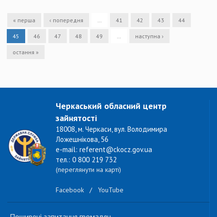
« перша
‹ попередня
…
41
42
43
44
45
46
47
48
49
…
наступна ›
остання »
Черкаський обласний центр
зайнятості
18008, м. Черкаси, вул. Володимира
Ложешнікова, 56
e-mail: referent@ckocz.gov.ua
тел.: 0 800 219 732
(переглянути на карті)
Facebook
/
YouTube
Поширені запитання громадян