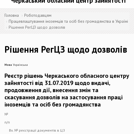
Черкаський обласний центр зайнятості
Головна
Роботодавцям
Працевлаштування іноземців та осіб без громадянства в Україні
Рішення РегЦЗ щодо дозволів
Рішення РегЦЗ щодо дозволів
Мова
Українська
Реєстр рішень Черкаського обласного центру
зайнятості від 31.07.2019 щодо видачі,
продовження дії, внесення змін та
скасування дозволів на застосування праці
іноземців та осіб без громадянства
№
п/п
Вх. № реєстрації документів в ЦЗ