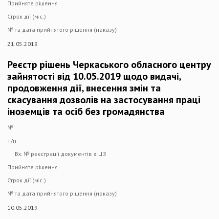
Прийняте рішення
Строк дії (міс.)
№ та дата прийнятого рішення (наказу)
21.05.2019
Реєстр рішень Черкаського обласного центру
зайнятості від 10.05.2019 щодо видачі,
продовження дії, внесення змін та
скасування дозволів на застосування праці
іноземців та осіб без громадянства
№
п/п
Вх. № реєстрації документів в ЦЗ
Прийняте рішення
Строк дії (міс.)
№ та дата прийнятого рішення (наказу)
10.05.2019