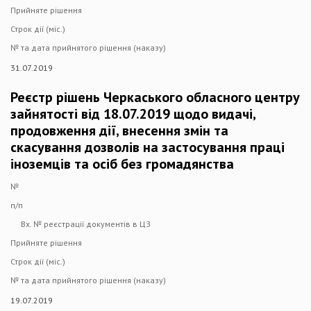
Прийняте рішення
Строк дії (міс.)
№ та дата прийнятого рішення (наказу)
31.07.2019
Реєстр рішень Черкаського обласного центру
зайнятості від 18.07.2019 щодо видачі,
продовження дії, внесення змін та
скасування дозволів на застосування праці
іноземців та осіб без громадянства
№
п/п
Вх. № реєстрації документів в ЦЗ
Прийняте рішення
Строк дії (міс.)
№ та дата прийнятого рішення (наказу)
19.07.2019