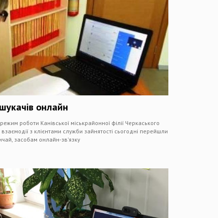
ошукачів онлайн
режим роботи Канівської міськрайонної філії Черкаського
 взаємодії з клієнтами служби зайнятості сьогодні перейшли
ичай, засобам онлайн-зв’язку