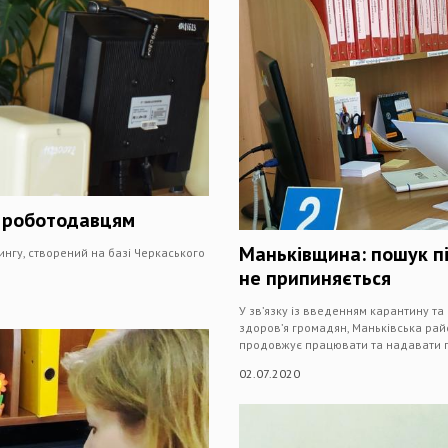
г роботодавцям
Маньківщина: пошук п
нгу, створений на базі Черкаського
не припиняється
У зв’язку із введенням карантину т
здоров’я громадян, Маньківська рай
продовжує працювати та надавати 
02.07.2020