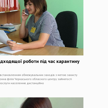
ідходящої роботи під час карантину
а встановленням обмежувальних заходів з метою захисту
онна філія Черкаського обласного центру зайнятості
послуги населенню дистанційно