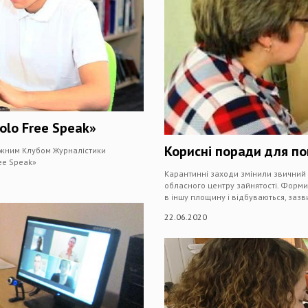
olo Free Speak»
Корисні поради для п
діжним Клубом Журналістики
ee Speak»
Карантинні заходи змінили звичний 
обласного центру зайнятості. Форми
в іншу площину і відбуваються, зазв
22.06.2020