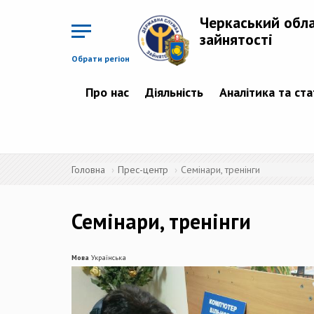
Перейти
до
Черкаський обл
основного
матеріалу
зайнятості
Обрати регіон
Про нас
Діяльність
Аналітика та ст
Головна
Прес-центр
Семінари, тренінги
Семінари, тренінги
Мова
Українська