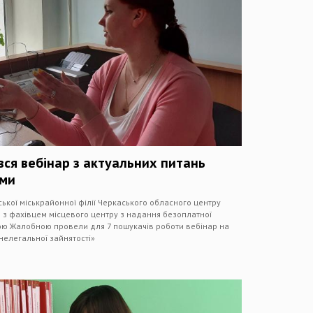
вся вебінар з актуальних питань
ьми
кої міськрайонної філії Черкаського обласного центру
о з фахівцем місцевого центру з надання безоплатної
ою Жалобною провели для 7 пошукачів роботи вебінар на
 нелегальної зайнятості»