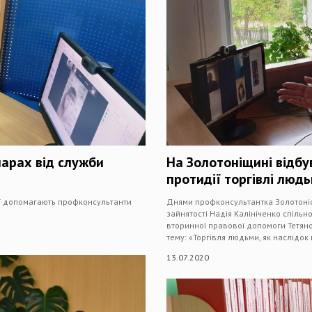
нарах від служби
На Золотоніщині відбу
протидії торгівлі люд
ії допомагають профконсультанти
Днями профконсультантка Золотонісь
зайнятості Надія Калініченко спільн
вторинної правової допомоги Тетян
тему: «Торгівля людьми, як наслідок
13.07.2020