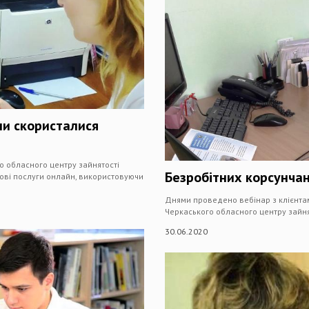
ни скористалися
о обласного центру зайнятості
Безробітних корсунчан
ові послуги онлайн, використовуючи
Днями проведено вебінар з клієнтам
Черкаського обласного центру зайня
30.06.2020