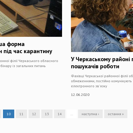
іша форма
 під час карантину
У Черкаському районі
онної філії Черкаського обласного
пошукачів роботи
бінару із загальних питань
Фахівці Черкаської районної філії о
обмеженнями, постійно комунікують
електронного зв'язку
12.06.2020
10
11
12
13
14
…
наступна ›
остання »