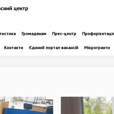
асний центр
атистика
Громадянам
Прес-центр
Профорієнтаці
Контакти
Єдиний портал вакансій
Мікрогранти