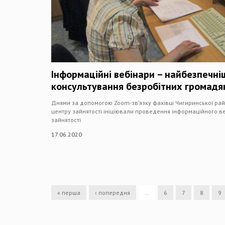
Інформаційні вебінари – найбезпечн
консультування безробітних громадян
Днями за допомогою Zoom-зв’язку фахівці Чигиринської рай
центру зайнятості ініціювали проведення інформаційного ве
зайнятості
17.06.2020
« перша
‹ попередня
…
6
7
8
9