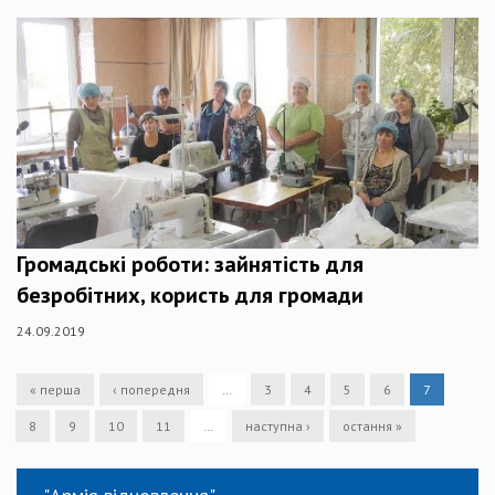
Громадські роботи: зайнятість для
безробітних, користь для громади
24.09.2019
« перша
‹ попередня
…
3
4
5
6
7
8
9
10
11
…
наступна ›
остання »