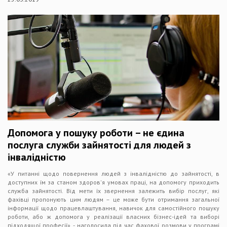
Допомога у пошуку роботи – не єдина
послуга служби зайнятості для людей з
інвалідністю
«У питанні щодо повернення людей з інвалідністю до зайнятості, в
доступних їм за станом здоров'я умовах праці, на допомогу приходить
служба зайнятості. Від мети їх звернення залежить вибір послуг, які
фахівці пропонують цим людям – це може бути отримання загальної
інформації щодо працевлаштування, навичок для самостійного пошуку
роботи, або ж допомога у реалізації власних бізнес-ідей та виборі
підходящої професії», - наголосила під час фахової розмови у програмі