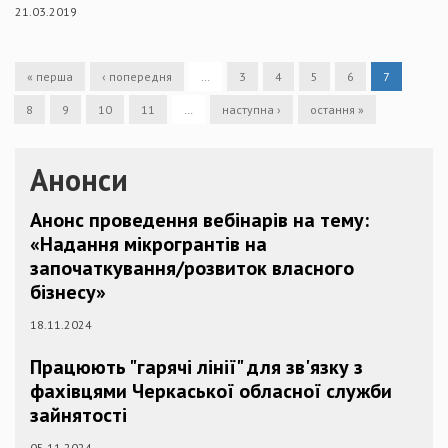
21.03.2019
« перша
‹ попередня
…
3
4
5
6
7
8
9
10
11
…
наступна ›
остання »
Анонси
Анонс проведення вебінарів на тему:
«Надання мікрогрантів на
започаткування/розвиток власного
бізнесу»
18.11.2024
Працюють "гарячі лінії" для зв'язку з
фахівцями Черкаської обласної служби
зайнятості
05.11.2024