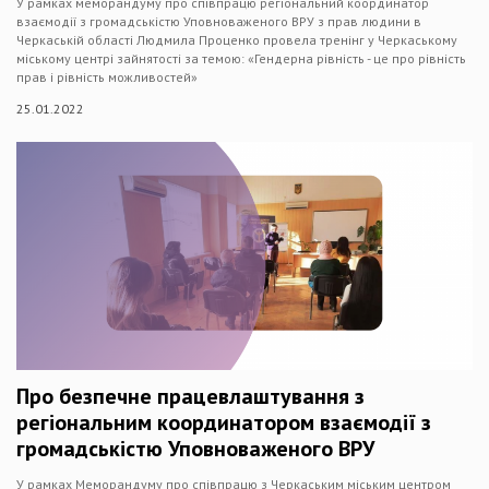
У рамках меморандуму про співпрацю регіональний координатор
взаємодії з громадськістю Уповноваженого ВРУ з прав людини в
Черкаській області Людмила Проценко провела тренінг у Черкаському
міському центрі зайнятості за темою: «Гендерна рівність - це про рівність
прав і рівність можливостей»
25.01.2022
Про безпечне працевлаштування з
регіональним координатором взаємодії з
громадськістю Уповноваженого ВРУ
У рамках Меморандуму про співпрацю з Черкаським міським центром