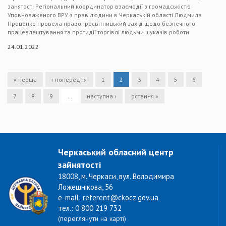
занятості Регіональний координатор взаємодії з громадськістю
Уповноваженого ВРУ з прав людини в Черкаській області Людмила
Проценко провела правопросвітницький захід щодо безпечного
працевлаштування та протидії торгівлі людьми шукачів роботи
24.01.2022
« перша
‹ попередня
1
2
3
4
5
6
7
8
9
…
наступна ›
остання »
Черкаський обласний центр
зайнятості
18008, м. Черкаси, вул. Володимира
Ложешнікова, 56
e-mail: referent@ckocz.gov.ua
тел.: 0 800 219 732
(переглянути на карті)