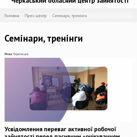
Черкаський обласний центр зайнятості
Головна
Прес-центр
Семінари, тренінги
Семінари, тренінги
Мова
Українська
Усвідомлення переваг активної робочої
зайнятості перед пасивним «очікуванням