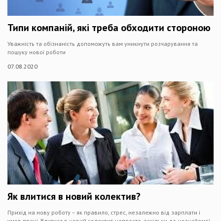
Типи компаній, які треба обходити стороною
Уважність та обізнаність допоможуть вам уникнути розчарування та
пошуку нової роботи
07.08.2020
Як влитися в новий колектив?
Прихід на нову роботу – як правило, стрес, незалежно від зарплати і
умов праці. Влитися в новий колектив непросто, оскільки до незнайомої