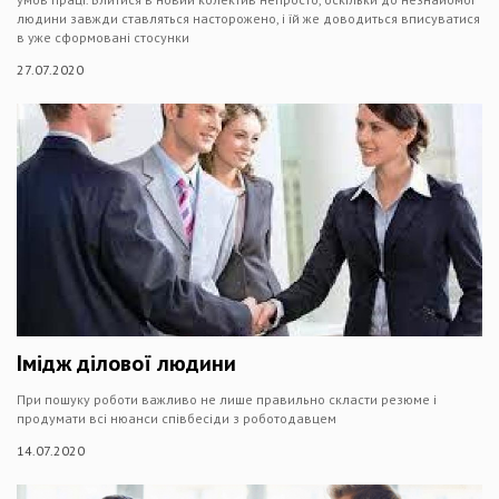
людини завжди ставляться насторожено, і їй же доводиться вписуватися
в уже сформовані стосунки
27.07.2020
Імідж ділової людини
При пошуку роботи важливо не лише правильно скласти резюме і
продумати всі нюанси співбесіди з роботодавцем
14.07.2020