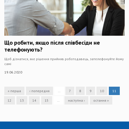
Що робити, якщо після співбесіди не
телефонують?
Щоб дізнатися, яке рішення прийняв роботодавець, зателефонуйте йому
самі
19.06.2020
« перша
‹ попередня
…
7
8
9
10
11
12
13
14
15
…
наступна ›
остання »