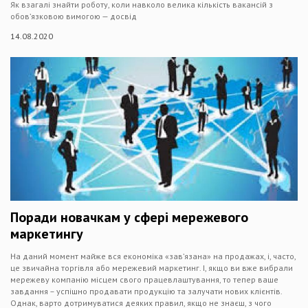
Як взагалі знайти роботу, коли навколо велика кількість вакансій з
обов’язковою вимогою — досвід
14.08.2020
Поради новачкам у сфері мережевого
маркетингу
На даний момент майже вся економіка «зав’язана» на продажах, і, часто,
це звичайна торгівля або мережевий маркетинг. І, якщо ви вже вибрали
мережеву компанію місцем свого працевлаштування, то тепер ваше
завдання – успішно продавати продукцію та залучати нових клієнтів.
Однак, варто дотримуватися деяких правил, якщо не знаєш, з чого