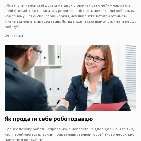
«Як вмістити весь свій досвід на двох сторінках резюме?» – нарікають
зрілі фахівці. «Що написати в резюме», – зітхають новачки, які роблять на
кар’єрному шляху свої перші кроки і, можливо, вже встигли отримати
кілька відмов від працедавців. Як підвищити свої шанси отримати першу
роботу?
09.10.2020
Як продати себе роботодавцю
Процес пошуку роботи - справа дуже непроста і відповідальна. Але тим,
хто переймається власним працевлаштуванням, обов’язково необхідно
навчитися продавати