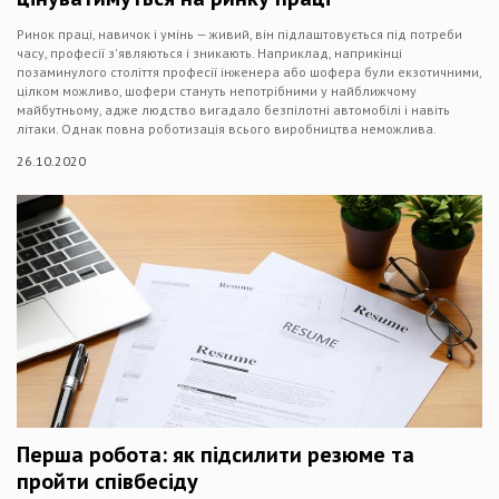
Ринок праці, навичок і умінь — живий, він підлаштовується під потреби
часу, професії з'являються і зникають. Наприклад, наприкінці
позаминулого століття професії інженера або шофера були екзотичними,
цілком можливо, шофери стануть непотрібними у найближчому
майбутньому, адже людство вигадало безпілотні автомобілі і навіть
літаки. Однак повна роботизація всього виробництва неможлива.
26.10.2020
Перша робота: як підсилити резюме та
пройти співбесіду