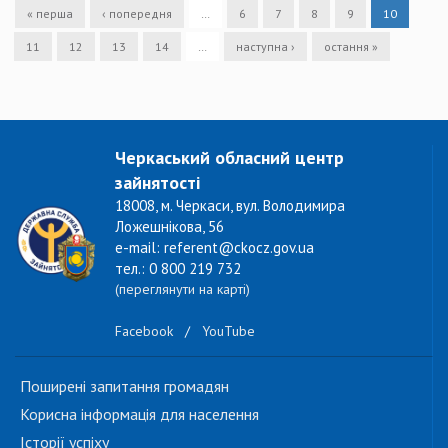
« перша
‹ попередня
…
6
7
8
9
10
11
12
13
14
…
наступна ›
остання »
Черкаський обласний центр
зайнятості
18008, м. Черкаси, вул. Володимира
Ложешнікова, 56
e-mail: referent@ckocz.gov.ua
тел.: 0 800 219 732
(переглянути на карті)
Facebook
/
YouTube
Поширені запитання громадян
Корисна інформація для населення
Історії успіху