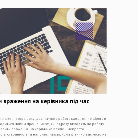
и враження на керівника під час
 вже півтора року, досі існують роботодавці, які не вірять в
водиться новим працівникам, які одразу виходять на роботу
равити враження на керівника важче – непросто
ь, старанність та наполегливість, коли фізично вас ніхто не