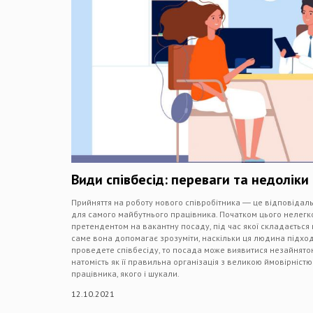
Види співбесід: переваги та недоліки
Прийняття на роботу нового співробітника ― це відповідальн
для самого майбутнього працівника. Початком цього нелегко
претендентом на вакантну посаду, під час якої складаєтьс
саме вона допомагає зрозуміти, наскільки ця людина підхо
проведете співбесіду, то посада може виявитися незайнят
натомість як її правильна організація з великою ймовірніст
працівника, якого і шукали.
12.10.2021