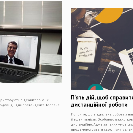
П’ять дій, щоб справит
ристовують відеоінтерв'ю. У
дистанційної роботи
тодавця, і для претендента. Головне
Попри те, що віддалена робота з нами
її ефективність. Особливо важко до
дистанційно. Адже за таких умов сп
продемонструвати свою пунктуальніст