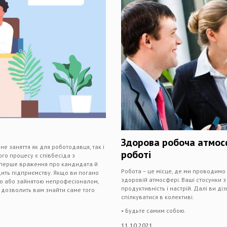
Здорова робоча атмосф
е заняття як для роботодавця, так і
роботі
го процесу є співбесіда з
я перше враження про кандидата й
Робота – це місце, де ми проводимо
дить підприємству. Якщо ви погано
здоровій атмосфері. Ваші стосунки 
ою або зайнятою непрофесіоналом,
продуктивність і настрій. Далі ви д
ю дозволить вам знайти саме того
спілкуватися в колективі.
• Будьте самим собою.
11.10.2021