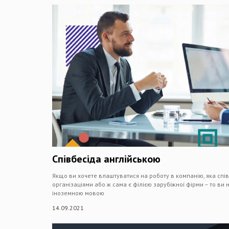
Співбесіда англійською
Якщо ви хочете влаштуватися на роботу в компанію, яка сп
організаціями або ж сама є філією зарубіжної фірми – то ви 
іноземною мовою
14.09.2021