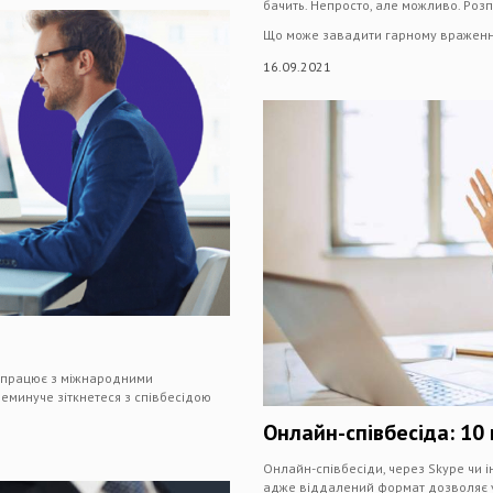
бачить. Непросто, але можливо. Роз
Що може завадити гарному вражен
16.09.2021
івпрацює з міжнародними
неминуче зіткнетеся з співбесідою
Онлайн-співбесіда: 10
Онлайн-співбесіди, через Skype чи 
адже віддалений формат дозволяє ун