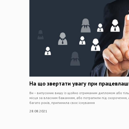
На що звертати увагу при працевлаш
Ви – випускник вишу із щойно отриманим дипломом або тіл
місця за власним бажанням, або потрапили під скорочення,
багато років, припинила своє існування
28.08.2021