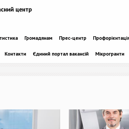
асний центр
атистика
Громадянам
Прес-центр
Профорієнтаці
Контакти
Єдиний портал вакансій
Мікрогранти