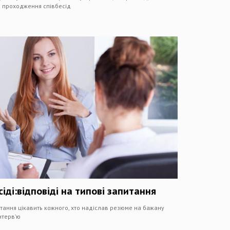
 проходження співбесід
іді:відповіді на типові запитання
итання цікавить кожного, хто надіслав резюме на бажану
нтерв’ю