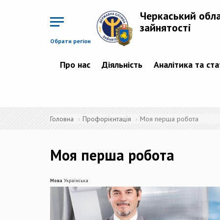
Перейти
до
Черкаський обл
основного
матеріалу
зайнятості
Обрати регіон
Про нас
Діяльність
Аналітика та ст
Головна
Профорієнтація
Моя перша робота
Моя перша робота
Мова
Українська